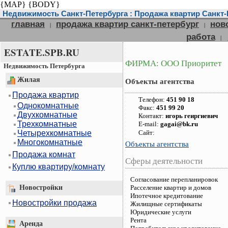
{MAP}
{BODY}
Недвижимость Санкт-Петербурга : Продажа квартир Санкт-П
главная
продажа квартир санкт-петербург
нов
|
|
работа
|
ESTATE.SPB.RU
ФИРМА: ООО Приоритет
Недвижимость Петербурга
Жилая
Объекты агентства
Продажа квартир
Телефон:
451 90 18
Однокомнатные
Факс:
451 99 20
Двухкомнатные
Контакт:
игорь геиргиевич
Трехкомнатные
E-mail:
gagai@bk.ru
Четырехкомнатные
Сайт:
Многокомнатные
Объекты агентства
Продажа комнат
Сферы деятельности
Куплю квартиру/комнату
Согласование перепланировок
Новостройки
Расселение квартир и домов
Ипотечное кредитование
Новостройки продажа
Жилищные сертификаты
Юридические услуги
Рента
Аренда