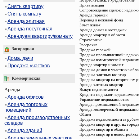
Потребительское кредитование
Приватизация
Снять квартиру
Сопровождение сделок с недвиж
Снять комнату
Аренда гаражей
Перевод в нежилой фонд
Аренда элитная
Зачет жилья
Аренда посуточная
Аренда домов и коттеджей
Аренда квартир в области
Арендуем квартиру/комнату
Страхование
Рассрочка
Загородная
Продажа гаражей
Продажа промышленной недвиж
Дома, дачи
Продажа коммерческой недвижи
Аренда квартир и комнат
Продажа участков
Продажа домов и участков в обла
Продажа элитных квартир
Коммерческая
Продажа квартир на вторичном 
Аренда элитных квартир
Аренда
Выкуп недвижимости
Кредиты под залог недвижимост
Аренда офисов
Управление недвижимостью
Аренда торговых
Аренда промышленной недвижим
Аренда коммерческой недвижимо
помещений
Обмен
Аренда производственных
Продажа недвижимости за рубеж
складов
Продажа квартир в других город
Продажа квартир в области
Аренда зданий
Продажа квартир в новостройках
Аренда земельных участков