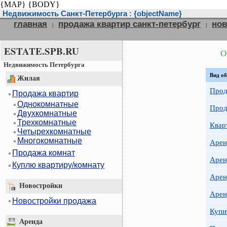
{MAP}
{BODY}
Недвижимость Санкт-Петербурга : {objectName}
главная
продажа квартир санкт-петербург
нов
|
|
ESTATE.SPB.RU
О
Недвижимость Петербурга
Вид об
Жилая
Прод
Продажа квартир
Однокомнатные
Прод
Двухкомнатные
Трехкомнатные
Квар
Четырехкомнатные
Многокомнатные
Арен
Продажа комнат
Арен
Куплю квартиру/комнату
Арен
Новостройки
Арен
Новостройки продажа
Купи
Аренда