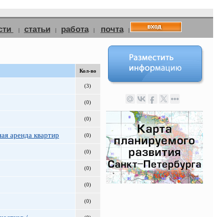
сти
статьи
работа
почта
|
|
|
|
Кол-во
(3)
(0)
(0)
ная аренда квартир
(0)
(0)
(0)
(0)
(0)