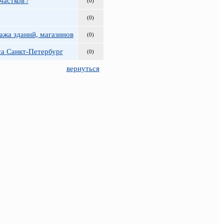
астков /
(0)
(0)
ажа зданий, магазинов
(0)
а Санкт-Петербург
(0)
вернуться