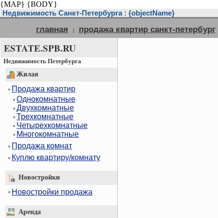
{MAP}
{BODY}
Недвижимость Санкт-Петербурга : {objectName}
главная
продажа квартир санкт-петербург
|
ESTATE.SPB.RU
Недвижимость Петербурга
Жилая
Продажа квартир
Однокомнатные
Двухкомнатные
Трехкомнатные
Четырехкомнатные
Многокомнатные
Продажа комнат
Куплю квартиру/комнату
Новостройки
Новостройки продажа
Аренда