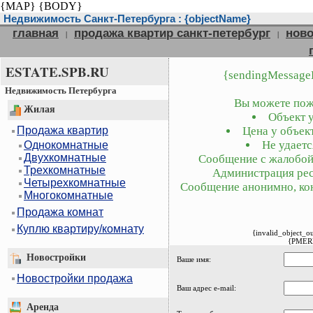
{MAP}
{BODY}
Недвижимость Санкт-Петербурга : {objectName}
главная
продажа квартир санкт-петербург
ново
|
|
ESTATE.SPB.RU
{sendingMessage
Недвижимость Петербурга
Вы можете пожа
Жилая
Объект у
Продажа квартир
Цена у объект
Не удаетс
Однокомнатные
Двухкомнатные
Сообщение с жалобой 
Трехкомнатные
Администрация рес
Четырехкомнатные
Сообщение анонимно, кон
Многокомнатные
Продажа комнат
Куплю квартиру/комнату
{invalid_object_o
{PMER
Новостройки
Ваше имя:
Новостройки продажа
Ваш адрес e-mail:
Аренда