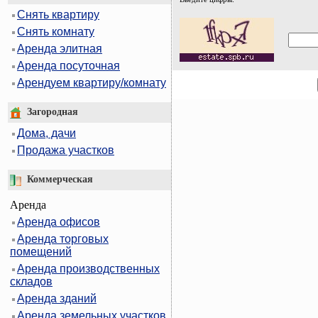
Снять квартиру
Снять комнату
Аренда элитная
Аренда посуточная
Арендуем квартиру/комнату
Загородная
Дома, дачи
Продажа участков
Коммерческая
Аренда
Аренда офисов
Аренда торговых
помещений
Аренда производственных
складов
Аренда зданий
Аренда земельных участков