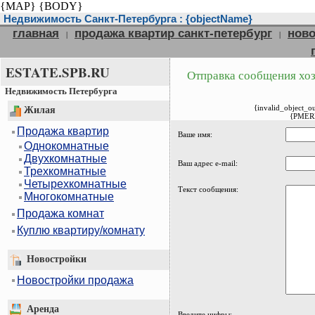
{MAP}
{BODY}
Недвижимость Санкт-Петербурга : {objectName}
главная
продажа квартир санкт-петербург
ново
|
|
ESTATE.SPB.RU
Отправка сообщения хоз
Недвижимость Петербурга
{invalid_object_o
Жилая
{PMER
Продажа квартир
Ваше имя:
Однокомнатные
Двухкомнатные
Ваш адрес e-mail:
Трехкомнатные
Четырехкомнатные
Текст сообщения:
Многокомнатные
Продажа комнат
Куплю квартиру/комнату
Новостройки
Новостройки продажа
Аренда
Введите цифры: