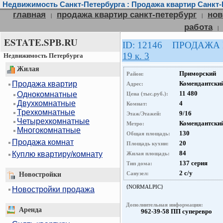
Недвижимость Санкт-Петербурга : Продажа квартир Санкт-
главная
продажа квартир санкт-петербург
нов
|
|
работа
|
ESTATE.SPB.RU
ID: 12146 ПРОДАЖА
19 к. 3
Недвижимость Петербурга
Жилая
Приморский
Район:
Продажа квартир
Комендантский 
Адрес:
11 480
Однокомнатные
Цена (тыс.руб.):
Двухкомнатные
4
Комнат:
Трехкомнатные
9/16
Этаж/Этажей:
Четырехкомнатные
Комендантский
Метро:
Многокомнатные
130
Общая площадь:
Продажа комнат
20
Площадь кухни:
84
Куплю квартиру/комнату
Жилая площадь:
137 серия
Тип дома:
2 с/у
Санузел:
Новостройки
{NORMALPIC}
Новостройки продажа
Дополнительная информация:
Аренда
962-39-58 ПП суперевро