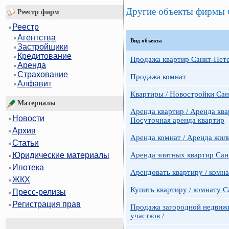
Другие объекты фирмы
Реестр фирм
Реестр
Агентства
Вид объекта
Застройщики
Кредитование
Продажа квартир Санкт-Пет
Аренда
Страхование
Продажа комнат
Алфавит
Квартиры / Новостройки Сан
Материалы
Аренда квартир / Аренда ква
Новости
Посуточная аренда квартир
Архив
Аренда комнат / Аренда жил
Статьи
Аренда элитных квартир Сан
Юридические материалы
Ипотека
Арендовать квартиру / комн
ЖКХ
Купить квартиру / комнату 
Пресс-релизы
Регистрация прав
Продажа загородной недвижи
участков /