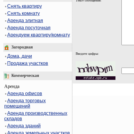
Текст сообщения:
Снять квартиру
Снять комнату
Аренда элитная
Аренда посуточная
Арендуем квартиру/комнату
Загородная
Введите цифры:
Дома, дачи
Продажа участков
Коммерческая
Аренда
Аренда офисов
Аренда торговых
помещений
Аренда производственных
складов
Аренда зданий
Аренда земельных участков