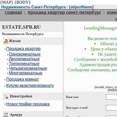
{MAP}
{BODY}
Недвижимость Санкт-Петербурга : {objectName}
главная
продажа квартир санкт-петербург
ново
|
|
ESTATE.SPB.RU
{sendingMessage
Недвижимость Петербурга
Вы можете пожа
Жилая
Объект у
Продажа квартир
Цена у объект
Не удаетс
Однокомнатные
Двухкомнатные
Сообщение с жалобой 
Трехкомнатные
Администрация рес
Четырехкомнатные
Сообщение анонимно, кон
Многокомнатные
Продажа комнат
Куплю квартиру/комнату
{invalid_object_o
{PMER
Новостройки
Ваше имя:
Новостройки продажа
Ваш адрес e-mail:
Аренда