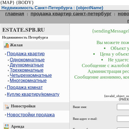
{MAP}
{BODY}
Недвижимость Санкт-Петербурга : {objectName}
главная
продажа квартир санкт-петербург
ново
|
|
ESTATE.SPB.RU
{sendingMessage
Недвижимость Петербурга
Вы можете пожа
Жилая
Объект у
Продажа квартир
Цена у объект
Не удаетс
Однокомнатные
Двухкомнатные
Сообщение с жалобой 
Трехкомнатные
Администрация рес
Четырехкомнатные
Сообщение анонимно, кон
Многокомнатные
Продажа комнат
Куплю квартиру/комнату
{invalid_object_o
{PMER
Новостройки
Ваше имя:
Новостройки продажа
Ваш адрес e-mail:
Аренда