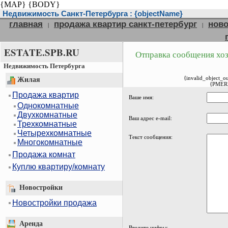
{MAP}
{BODY}
Недвижимость Санкт-Петербурга : {objectName}
главная
продажа квартир санкт-петербург
ново
|
|
ESTATE.SPB.RU
Отправка сообщения хоз
Недвижимость Петербурга
{invalid_object_o
Жилая
{PMER
Продажа квартир
Ваше имя:
Однокомнатные
Двухкомнатные
Ваш адрес e-mail:
Трехкомнатные
Четырехкомнатные
Текст сообщения:
Многокомнатные
Продажа комнат
Куплю квартиру/комнату
Новостройки
Новостройки продажа
Аренда
Введите цифры: