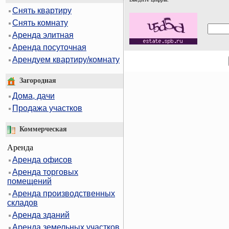
Снять квартиру
Снять комнату
Аренда элитная
Аренда посуточная
Арендуем квартиру/комнату
Загородная
Дома, дачи
Продажа участков
Коммерческая
Аренда
Аренда офисов
Аренда торговых
помещений
Аренда производственных
складов
Аренда зданий
Аренда земельных участков