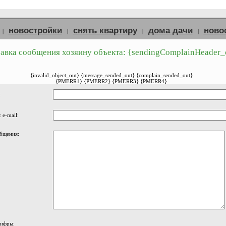
новостройки
снять квартиру
дома дачи
ново
|
|
|
|
авка сообщения хозяину объекта: {sendingComplainHeader_
{invalid_object_out} {message_sended_out} {complain_sended_out}
{PMERR1} {PMERR2} {PMERR3} {PMERR4}
:
 e-mail:
бщения:
цифры: