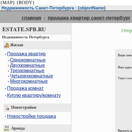
{MAP}
{BODY}
Недвижимость Санкт-Петербурга : {objectName}
главная
продажа квартир санкт-петербург
|
ESTATE.SPB.RU
Отпр
Недвижимость Петербурга
Жилая
Продажа квартир
Ваше имя
Однокомнатные
Двухкомнатные
Ваш адрес
Трехкомнатные
Четырехкомнатные
Текст соо
Многокомнатные
Продажа комнат
Куплю квартиру/комнату
Новостройки
Новостройки продажа
Аренда
Введите 