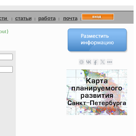
сти
статьи
работа
почта
|
|
|
|
out}