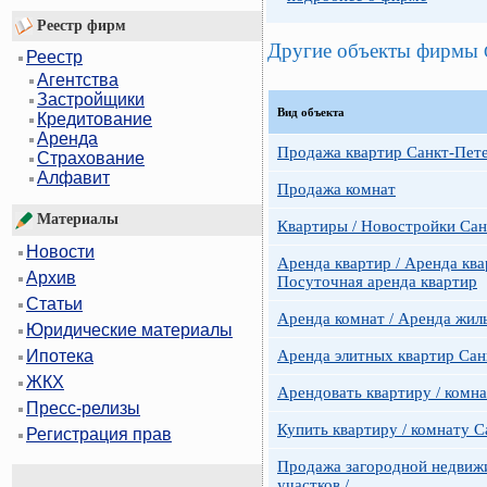
Реестр фирм
Другие объекты фирмы
Реестр
Агентства
Застройщики
Вид объекта
Кредитование
Аренда
Продажа квартир Санкт-Пет
Страхование
Алфавит
Продажа комнат
Материалы
Квартиры / Новостройки Сан
Новости
Аренда квартир / Аренда ква
Архив
Посуточная аренда квартир
Статьи
Аренда комнат / Аренда жил
Юридические материалы
Аренда элитных квартир Сан
Ипотека
ЖКХ
Арендовать квартиру / комн
Пресс-релизы
Купить квартиру / комнату 
Регистрация прав
Продажа загородной недвижи
участков /