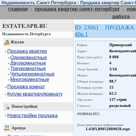
Недвижимость Санкт-Петербурга : Продажа квартир Санкт-
главная
продажа квартир санкт-петербург
нов
|
|
работа
|
ESTATE.SPB.RU
ID: 23061 ПРОДАЖА
40к.1
Недвижимость Петербурга
Жилая
Приморский
Район:
Продажа квартир
Комендантский
Адрес:
8 880
Однокомнатные
Цена (тыс.руб.):
Двухкомнатные
4
Комнат:
Трехкомнатные
3/16
Этаж/Этажей:
Четырехкомнатные
Комендантский
Метро:
Многокомнатные
98.7
Общая площадь:
Продажа комнат
15
Площадь кухни:
62.3
Куплю квартиру/комнату
Жилая площадь:
137 серия
Тип дома:
раздельный
Санузел:
Новостройки
{NORMALPIC}
Новостройки продажа
Дополнительная информация:
Аренда
L4305,89052869028,торг