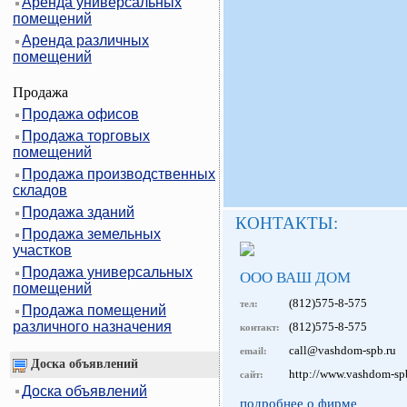
Аренда универсальных
помещений
Аренда различных
помещений
Продажа
Продажа офисов
Продажа торговых
помещений
Продажа производственных
складов
Продажа зданий
КОНТАКТЫ:
Продажа земельных
участков
Продажа универсальных
ООО ВАШ ДОМ
помещений
(812)575-8-575
тел:
Продажа помещений
различного назначения
(812)575-8-575
контакт:
call@vashdom-spb.ru
email:
Доска объявлений
http://www.vashdom-sp
сайт:
Доска объявлений
подробнее о фирме