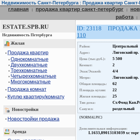
Недвижимость Санкт-Петербурга : Продажа квартир Санкт-
главная
продажа квартир санкт-петербург
нов
|
|
работа
|
ESTATE.SPB.RU
ID: 23118 ПРОДАЖА
110
Недвижимость Петербурга
Жилая
Центральный
Район:
Продажа квартир
Лиговский пр.
Адрес:
5 500
Однокомнатные
Цена (тыс.руб.):
Двухкомнатные
2
Комнат:
Трехкомнатные
4/4
Этаж/Этажей:
Четырехкомнатные
Лиговский пр.
Метро:
Многокомнатные
62
Общая площадь:
Продажа комнат
22
Площадь кухни:
25
Куплю квартиру/комнату
Жилая площадь:
Ст.Фонд Кап.Р
Тип дома:
раздельный
Санузел:
Новостройки
{NORMALPIC}
Новостройки продажа
Дополнительная информация:
Аренда
L1633,89013103039 хс торг