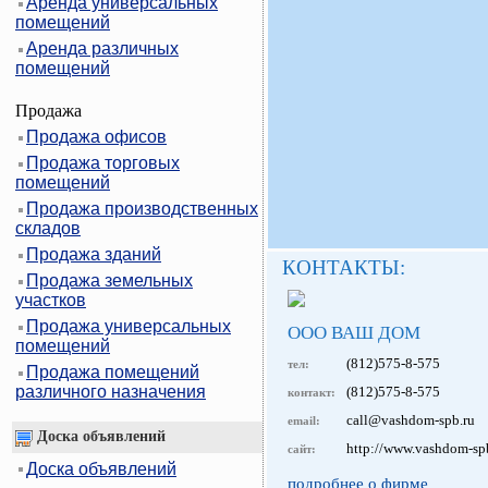
Аренда универсальных
помещений
Аренда различных
помещений
Продажа
Продажа офисов
Продажа торговых
помещений
Продажа производственных
складов
Продажа зданий
КОНТАКТЫ:
Продажа земельных
участков
Продажа универсальных
ООО ВАШ ДОМ
помещений
(812)575-8-575
тел:
Продажа помещений
различного назначения
(812)575-8-575
контакт:
call@vashdom-spb.ru
email:
Доска объявлений
http://www.vashdom-sp
сайт:
Доска объявлений
подробнее о фирме