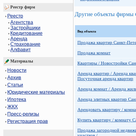
Реестр фирм
Другие объекты фирмы
Реестр
Агентства
Застройщики
Вид объекта
Кредитование
Аренда
Продажа квартир Санкт-Пет
Страхование
Алфавит
Продажа комнат
Материалы
Квартиры / Новостройки Сан
Новости
Аренда квартир / Аренда ква
Архив
Посуточная аренда квартир
Статьи
Аренда комнат / Аренда жил
Юридические материалы
Аренда элитных квартир Сан
Ипотека
ЖКХ
Арендовать квартиру / комн
Пресс-релизы
Купить квартиру / комнату 
Регистрация прав
Продажа загородной недвижи
участков /