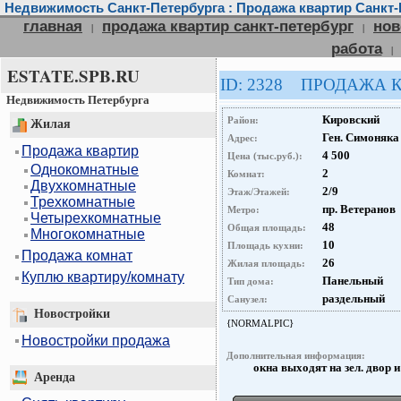
Недвижимость Санкт-Петербурга : Продажа квартир Санкт-
главная
продажа квартир санкт-петербург
нов
|
|
работа
|
ESTATE.SPB.RU
ID: 2328 ПРОДАЖА 
Недвижимость Петербурга
Кировский
Район:
Жилая
Ген. Симоняка
Адрес:
Продажа квартир
4 500
Цена (тыс.руб.):
Однокомнатные
2
Комнат:
Двухкомнатные
2/9
Этаж/Этажей:
Трехкомнатные
пр. Ветеранов
Метро:
Четырехкомнатные
48
Общая площадь:
Многокомнатные
10
Площадь кухни:
Продажа комнат
26
Жилая площадь:
Куплю квартиру/комнату
Панельный
Тип дома:
раздельный
Санузел:
Новостройки
{NORMALPIC}
Новостройки продажа
Дополнительная информация:
окна выходят на зел. двор и
Аренда