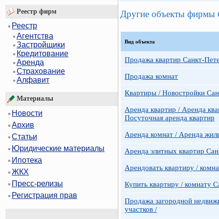
Реестр фирм
Другие объекты фирмы
Реестр
Агентства
Вид объекта
Застройщики
Кредитование
Продажа квартир Санкт-Пет
Аренда
Страхование
Продажа комнат
Алфавит
Квартиры / Новостройки Сан
Материалы
Аренда квартир / Аренда ква
Новости
Посуточная аренда квартир
Архив
Аренда комнат / Аренда жил
Статьи
Юридические материалы
Аренда элитных квартир Сан
Ипотека
Арендовать квартиру / комн
ЖКХ
Пресс-релизы
Купить квартиру / комнату 
Регистрация прав
Продажа загородной недвижи
участков /