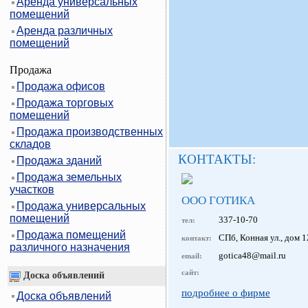
Аренда универсальных
помещений
Аренда различных
помещений
Продажа
Продажа офисов
Продажа торговых
помещений
Продажа производственных
складов
КОНТАКТЫ:
Продажа зданий
Продажа земельных
участков
ООО ГОТИКА
Продажа универсальных
помещений
337-10-70
тел:
Продажа помещений
СПб, Конная ул., дом 1
контакт:
различного назначения
gotica48@mail.ru
email:
сайт:
Доска объявлений
подробнее о фирме
Доска объявлений