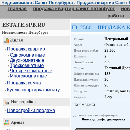
Недвижимость Санкт-Петербурга : Продажа квартир Санкт-
главная
продажа квартир санкт-петербург
нов
|
|
работа
|
ESTATE.SPB.RU
ID: 2560 ПРОДАЖА 
Недвижимость Петербурга
Центральный
Район:
Жилая
Фонтанки наб.
Адрес:
Продажа квартир
23 500
Цена (тыс.руб.):
Однокомнатные
2
Комнат:
Двухкомнатные
5/5
Этаж/Этажей:
Трехкомнатные
Гостиный Дво
Метро:
Четырехкомнатные
133
Общая площадь:
Многокомнатные
30
Площадь кухни:
Продажа комнат
90
Жилая площадь:
Куплю квартиру/комнату
Ст.Фонд Кап.Р
Тип дома:
2 с/у
Санузел:
Новостройки
{NORMALPIC}
Новостройки продажа
Дополнительная информация:
8ок-вид, лифт, диз-проект
Аренда