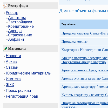
Реестр фирм
Другие объекты фирмы
Реестр
Агентства
Застройщики
Вид объекта
Кредитование
Аренда
Продажа квартир Санкт-Пет
Страхование
Алфавит
Продажа комнат
Материалы
Квартиры / Новостройки Сан
Новости
Аренда квартир / Аренда ква
Архив
Посуточная аренда квартир
Статьи
Аренда комнат / Аренда жил
Юридические материалы
Аренда элитных квартир Сан
Ипотека
ЖКХ
Арендовать квартиру / комн
Пресс-релизы
Купить квартиру / комнату 
Регистрация прав
Продажа загородной недвижи
участков /