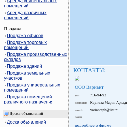
Аренда универсальных
помещений
Аренда различных
помещений
Продажа
Продажа офисов
Продажа торговых
помещений
Продажа производственных
складов
Продажа зданий
КОНТАКТЫ:
Продажа земельных
участков
Продажа универсальных
ООО Вариант
помещений
716-94-93
тел:
Продажа помещений
различного назначения
Карпова Мария Аркадь
контакт:
variantspb@list.ru
email:
Доска объявлений
сайт:
Доска объявлений
подробнее о фирме