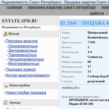
Недвижимость Санкт-Петербурга : Продажа квартир Санкт-
главная
продажа квартир санкт-петербург
нов
|
|
работа
|
ESTATE.SPB.RU
ID: 2940 ПРОДАЖА 
Недвижимость Петербурга
Центральный
Район:
Жилая
Казначейская, 
Адрес:
Продажа квартир
7 950
Цена (тыс.руб.):
Однокомнатные
2
Комнат:
Двухкомнатные
1/4
Этаж/Этажей:
Трехкомнатные
Сенная пл.
Метро:
Четырехкомнатные
68
Общая площадь:
Многокомнатные
17
Площадь кухни:
Продажа комнат
13
Жилая площадь:
Куплю квартиру/комнату
Ст.Фонд Кап.Р
Тип дома:
раздельный
Санузел:
Новостройки
{NORMALPIC}
Новостройки продажа
Дополнительная информация:
ПРОХОДНОЕ место! последн
Аренда
Мария 44-88-368