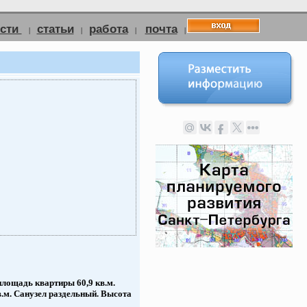
ости
статьи
работа
почта
|
|
|
|
площадь квартиры 60,9 кв.м.
кв.м. Санузел раздельный. Высота