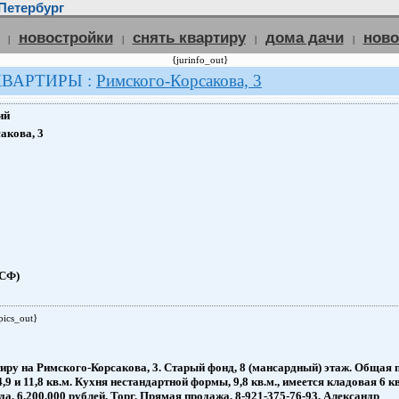
Петербург
новостройки
снять квартиру
дома дачи
нов
|
|
|
|
{jurinfo_out}
КВАРТИРЫ :
Римского-Корсакова, 3
ий
акова, 3
(СФ)
pics_out}
ру на Римского-Корсакова, 3. Старый фонд, 8 (мансардный) этаж. Общая 
9 и 11,8 кв.м. Кухня нестандартной формы, 9,8 кв.м., имеется кладовая 6 
да. 6.200.000 рублей. Торг. Прямая продажа. 8-921-375-76-93, Александр