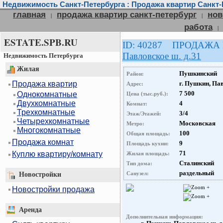
Недвижимость Санкт-Петербурга : Продажа квартир Санкт-
главная
продажа квартир санкт-петербург
нов
|
|
работа
|
ESTATE.SPB.RU
ID: 40287 ПРОДАЖА
Павловское ш. д.31
Недвижимость Петербурга
Жилая
Пушкинский
Район:
Продажа квартир
г. Пушкин, Пав
Адрес:
7 500
Однокомнатные
Цена (тыс.руб.):
Двухкомнатные
4
Комнат:
Трехкомнатные
3/4
Этаж/Этажей:
Четырехкомнатные
Московская
Метро:
Многокомнатные
100
Общая площадь:
Продажа комнат
9
Площадь кухни:
71
Куплю квартиру/комнату
Жилая площадь:
Сталинский
Тип дома:
раздельный
Санузел:
Новостройки
Новостройки продажа
Аренда
Дополнительная информация: