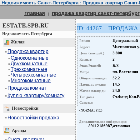
Недвижимость Санкт-Петербурга : Продажа квартир Санкт-
главная
продажа квартир санкт-петербург
|
ESTATE.SPB.RU
ID: 44267 ПРОДАЖА
Недвижимость Петербурга
Центральный
Район:
Жилая
Мытнинская ул
Адрес:
Продажа квартир
3 800
Цена (тыс.руб.):
Однокомнатные
2
Комнат:
Двухкомнатные
Б/3
Этаж/Этажей:
Трехкомнатные
пл. Восстания
Метро:
Четырехкомнатные
52.2
Общая площадь:
Многокомнатные
14.5
Площадь кухни:
Продажа комнат
24.6
Жилая площадь:
Куплю квартиру/комнату
Ст.Фонд Кап.Р
Тип дома:
Санузел:
Новостройки
{NORMALPIC}
Новостройки продажа
Дополнительная информация:
89112186987,отличная
Аренда
Снять квартиру