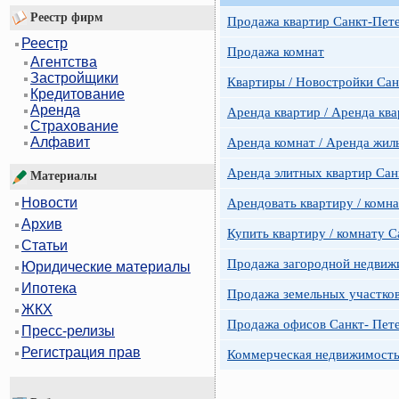
Реестр фирм
Продажа квартир Санкт-Пет
Реестр
Продажа комнат
Агентства
Застройщики
Квартиры / Новостройки Сан
Кредитование
Аренда
Аренда квартир / Аренда ква
Страхование
Алфавит
Аренда комнат / Аренда жил
Аренда элитных квартир Сан
Материалы
Новости
Арендовать квартиру / комн
Архив
Купить квартиру / комнату 
Статьи
Продажа загородной недвижи
Юридические материалы
Ипотека
Продажа земельных участко
ЖКХ
Продажа офисов Санкт- Пете
Пресс-релизы
Регистрация прав
Коммерческая недвижимость