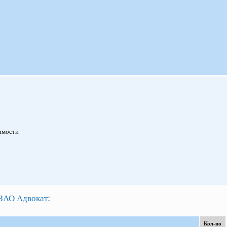
имости
:
ЗАО Адвокат
Кол-во