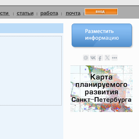
ости
статьи
работа
почта
|
|
|
|