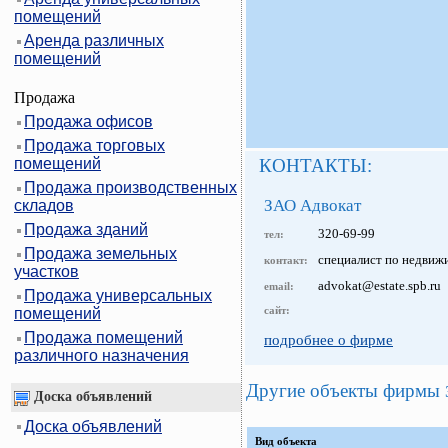
помещений
Аренда различных
помещений
Продажа
Продажа офисов
Продажа торговых
помещений
КОНТАКТЫ:
Продажа производственных
ЗАО Адвокат
складов
Продажа зданий
320-69-99
тел:
Продажа земельных
специалист по недвиж
контакт:
участков
advokat@estate.spb.ru
email:
Продажа универсальных
сайт:
помещений
Продажа помещений
подробнее о фирме
различного назначения
Другие объекты фирмы
Доска объявлений
Доска объявлений
Вид объекта