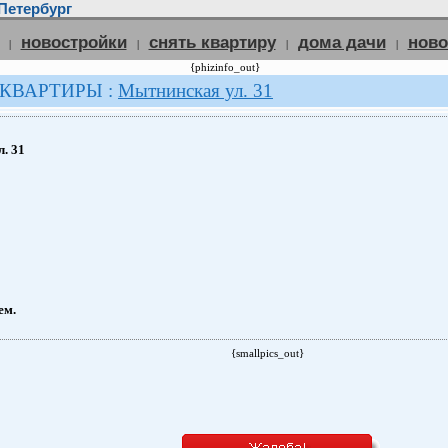
Петербург
новостройки
снять квартиру
дома дачи
нов
|
|
|
|
{phizinfo_out}
 КВАРТИРЫ :
Мытнинская ул. 31
. 31
ем.
{smallpics_out}