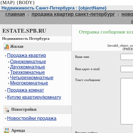
{MAP}
{BODY}
Недвижимость Санкт-Петербурга : {objectName}
главная
продажа квартир санкт-петербург
ново
|
|
ESTATE.SPB.RU
Отправка сообщения хоз
Недвижимость Петербурга
{invalid_object_o
Жилая
{PMER
Продажа квартир
Ваше имя:
Однокомнатные
Двухкомнатные
Ваш адрес e-mail:
Трехкомнатные
Четырехкомнатные
Текст сообщения:
Многокомнатные
Продажа комнат
Куплю квартиру/комнату
Новостройки
Новостройки продажа
Аренда
Введите цифры: