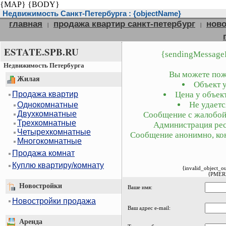
{MAP}
{BODY}
Недвижимость Санкт-Петербурга : {objectName}
главная
продажа квартир санкт-петербург
ново
|
|
ESTATE.SPB.RU
{sendingMessage
Недвижимость Петербурга
Вы можете пожа
Жилая
Объект у
Продажа квартир
Цена у объект
Не удаетс
Однокомнатные
Двухкомнатные
Сообщение с жалобой 
Трехкомнатные
Администрация рес
Четырехкомнатные
Сообщение анонимно, кон
Многокомнатные
Продажа комнат
Куплю квартиру/комнату
{invalid_object_o
{PMER
Новостройки
Ваше имя:
Новостройки продажа
Ваш адрес e-mail:
Аренда