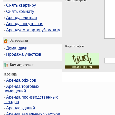
Текст сообщения:
Снять квартиру
Снять комнату
Аренда элитная
Аренда посуточная
Арендуем квартиру/комнату
Загородная
Введите цифры:
Дома, дачи
Продажа участков
Коммерческая
Аренда
Аренда офисов
Аренда торговых
помещений
Аренда производственных
складов
Аренда зданий
Аренда земельных участков