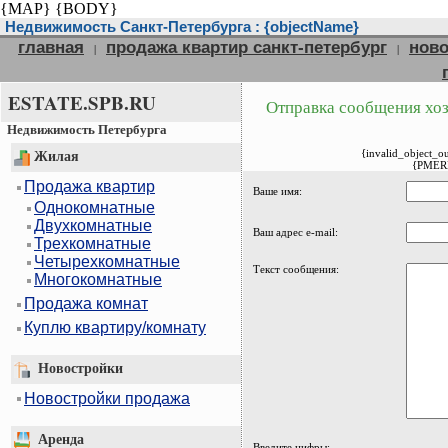
{MAP}
{BODY}
Недвижимость Санкт-Петербурга : {objectName}
главная
продажа квартир санкт-петербург
ново
|
|
ESTATE.SPB.RU
Отправка сообщения хоз
Недвижимость Петербурга
{invalid_object_o
Жилая
{PMER
Продажа квартир
Ваше имя:
Однокомнатные
Двухкомнатные
Ваш адрес e-mail:
Трехкомнатные
Четырехкомнатные
Текст сообщения:
Многокомнатные
Продажа комнат
Куплю квартиру/комнату
Новостройки
Новостройки продажа
Аренда
Введите цифры: