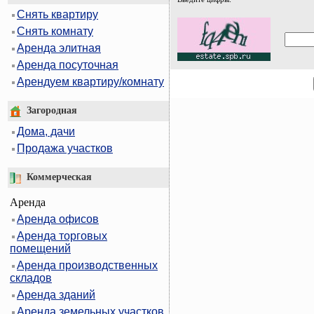
Снять квартиру
Снять комнату
Аренда элитная
Аренда посуточная
Арендуем квартиру/комнату
Загородная
Дома, дачи
Продажа участков
Коммерческая
Аренда
Аренда офисов
Аренда торговых
помещений
Аренда производственных
складов
Аренда зданий
Аренда земельных участков