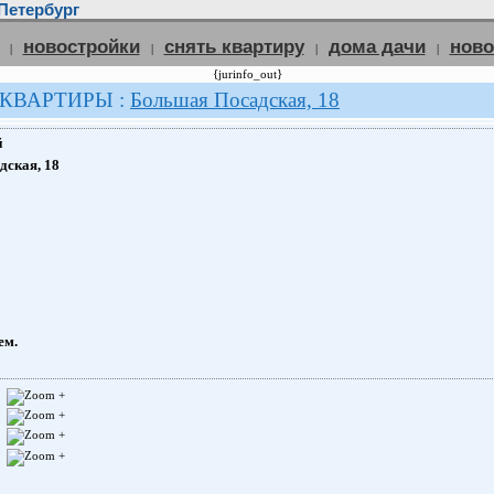
Петербург
новостройки
снять квартиру
дома дачи
нов
|
|
|
|
{jurinfo_out}
 КВАРТИРЫ :
Большая Посадская, 18
й
ская, 18
ем.