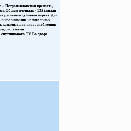
о – Петропавловская крепость,
дом. Общая площадь - 135 (жилая
– натуральный дубовый паркет. Две
и, выравнивание капитальных
, канализации и водоснабжения;
ой, системами
 спутникового TV. Во дворе -