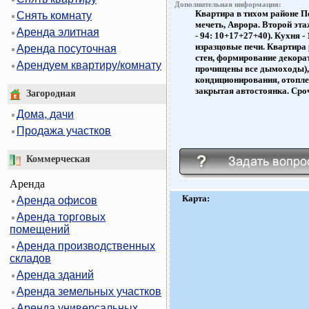
Дополнительная информация:
Квартира в тихом районе П
Снять комнату
мечеть, Аврора. Второй эт
Аренда элитная
- 94: 10+17+27+40). Кухня -
изразцовые печи. Квартира
Аренда посуточная
стен, формирование декора
Арендуем квартиру/комнату
прочищены все дымоходы), 
кондиционирования, отоплен
закрытая автостоянка. Сроч
Загородная
Дома, дачи
Продажа участков
Коммерческая
Аренда
Карта:
Аренда офисов
Аренда торговых
помещений
Аренда производственных
складов
Аренда зданий
Аренда земельных участков
Аренда универсальных