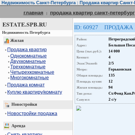
Недвижимость Санкт-Петербурга : Продажа квартир Санкт-
главная
продажа квартир санкт-петербург
|
ESTATE.SPB.RU
ID: 60927 ПРОДАЖА
Недвижимость Петербурга
Петроградски
Район:
Жилая
Большая Посад
Адрес:
Продажа квартир
14 000
Цена (тыс.руб.):
Однокомнатные
4
Комнат:
Двухкомнатные
2/5
Этаж/Этажей:
Трехкомнатные
Горьковская
Метро:
Четырехкомнатные
135
Общая площадь:
Многокомнатные
12
Площадь кухни:
Продажа комнат
94
Жилая площадь:
Куплю квартиру/комнату
Ст.Фонд Кап.Р
Тип дома:
2 с/у
Санузел:
Новостройки
Новостройки продажа
Аренда
Снять квартиру