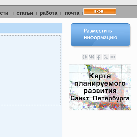
ости
статьи
работа
почта
|
|
|
|