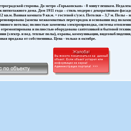
етроградской стороны. До метро «Горьковская» - 8 минут пешком. Недалек
аж пятиэтажного дома. Дом 1911 года – стиль модерн с декоративным фаса
 12 кв.м. Ванная комната 9 кв.м. + гостевой с/узел. Потолки – 3,7 м. Полы 
 реновирована (замена межкомнатных перегородок и основания под полам
тивного потолка; полностью заменены электропроводка, системы отопления
отремонтирована и полностью оборудована сантехникой и бытовой техник
ия (электр. и вод. теплые полы), охраны, коммуникации, видеонаблюдения,
ная продажа от собственника. Цена - только в октябре.