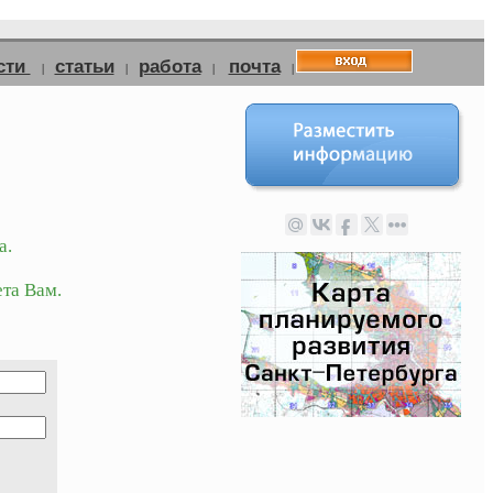
сти
статьи
работа
почта
|
|
|
|
а.
та Вам.