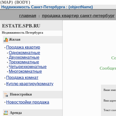
{MAP}
{BODY}
Недвижимость Санкт-Петербурга : {objectName}
главная
продажа квартир санкт-петербург
|
ESTATE.SPB.RU
Недвижимость Петербурга
Жилая
Продажа квартир
Однокомнатные
Двухкомнатные
Со
Трехкомнатные
Четырехкомнатные
Сообщен
Многокомнатные
Продажа комнат
Куплю квартиру/комнату
Ваше имя
Новостройки
Ваш адрес
Новостройки продажа
Текст соо
Аренда