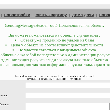
новостройки
снять квартиру
дома дачи
ново
|
|
|
|
{sendingMessageHeader_out} Пожаловаться на объект:
Вы можете пожаловаться на объект в случае если :
Объект уже продан но не удален из базы
Цена у объекта не соответствует действительности
Не удается связаться с владельцем объекта
общение с жалобой попадет только к администрации ресурс
Администрация ресурса следит за акутальностью объектов
ие анонимно, контактная информация нужна только для отве
{invalid_object_out} {message_sended_out} {complain_sended_out}
{PMERR1} {PMERR2} {PMERR3} {PMERR4}
:
 e-mail:
бщения: