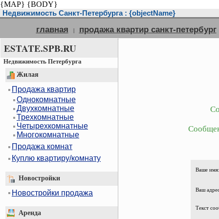
{MAP}
{BODY}
Недвижимость Санкт-Петербурга : {objectName}
главная
продажа квартир санкт-петербург
|
ESTATE.SPB.RU
Недвижимость Петербурга
Жилая
Продажа квартир
Однокомнатные
Двухкомнатные
Со
Трехкомнатные
Четырехкомнатные
Сообщен
Многокомнатные
Продажа комнат
Куплю квартиру/комнату
Ваше имя
Новостройки
Ваш адрес
Новостройки продажа
Текст соо
Аренда