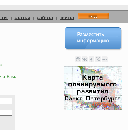
сти
статьи
работа
почта
|
|
|
|
а.
та Вам.