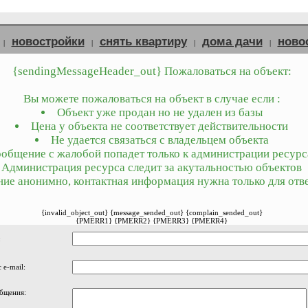
новостройки
снять квартиру
дома дачи
ново
|
|
|
|
{sendingMessageHeader_out} Пожаловаться на объект:
Вы можете пожаловаться на объект в случае если :
Объект уже продан но не удален из базы
Цена у объекта не соответствует действительности
Не удается связаться с владельцем объекта
общение с жалобой попадет только к администрации ресурс
Администрация ресурса следит за акутальностью объектов
ие анонимно, контактная информация нужна только для отве
{invalid_object_out} {message_sended_out} {complain_sended_out}
{PMERR1} {PMERR2} {PMERR3} {PMERR4}
:
 e-mail:
бщения: