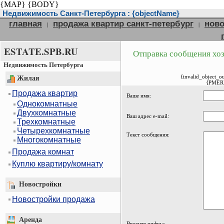
{MAP}
{BODY}
Недвижимость Санкт-Петербурга : {objectName}
главная
продажа квартир санкт-петербург
ново
|
|
ESTATE.SPB.RU
Отправка сообщения хоз
Недвижимость Петербурга
{invalid_object_o
Жилая
{PMER
Продажа квартир
Ваше имя:
Однокомнатные
Двухкомнатные
Ваш адрес e-mail:
Трехкомнатные
Четырехкомнатные
Текст сообщения:
Многокомнатные
Продажа комнат
Куплю квартиру/комнату
Новостройки
Новостройки продажа
Аренда
Введите цифры: