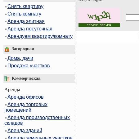
Снять квартиру
Снять комнату
Аренда элитная
Аренда посуточная
Арендуем квартиру/комнату
Загородная
Дома, дачи
Продажа участков
Коммерческая
Аренда
Аренда офисов
Аренда торговых
помещений
Аренда производственных
складов
Аренда зданий
Аренда земельных участков