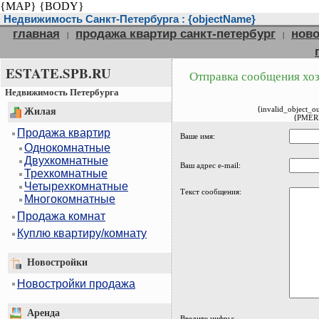
{MAP}
{BODY}
Недвижимость Санкт-Петербурга : {objectName}
главная
продажа квартир санкт-петербург
ново
|
|
ESTATE.SPB.RU
Отправка сообщения хоз
Недвижимость Петербурга
{invalid_object_o
Жилая
{PMER
Продажа квартир
Ваше имя:
Однокомнатные
Двухкомнатные
Ваш адрес e-mail:
Трехкомнатные
Четырехкомнатные
Текст сообщения:
Многокомнатные
Продажа комнат
Куплю квартиру/комнату
Новостройки
Новостройки продажа
Аренда
Введите цифры: