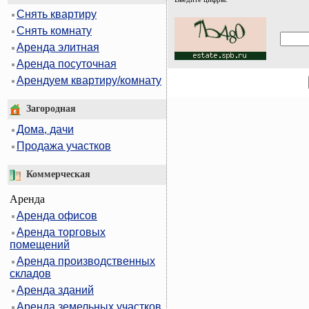
Снять квартиру
Снять комнату
Аренда элитная
Аренда посуточная
Арендуем квартиру/комнату
Загородная
Дома, дачи
Продажа участков
Коммерческая
Аренда
Аренда офисов
Аренда торговых
помещений
Аренда производственных
складов
Аренда зданий
Аренда земельных участков