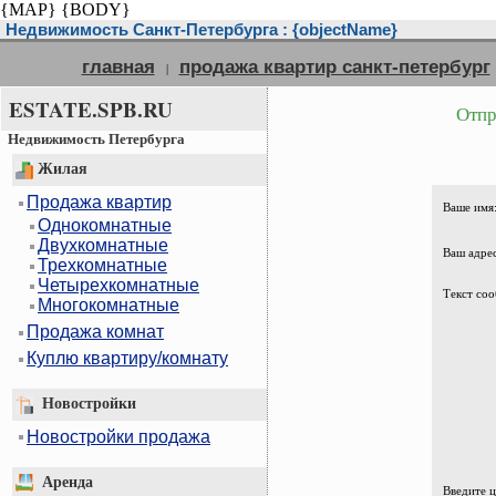
{MAP}
{BODY}
Недвижимость Санкт-Петербурга : {objectName}
главная
продажа квартир санкт-петербург
|
ESTATE.SPB.RU
Отпр
Недвижимость Петербурга
Жилая
Продажа квартир
Ваше имя
Однокомнатные
Двухкомнатные
Ваш адрес
Трехкомнатные
Четырехкомнатные
Текст соо
Многокомнатные
Продажа комнат
Куплю квартиру/комнату
Новостройки
Новостройки продажа
Аренда
Введите 