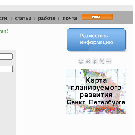
сти
статьи
работа
почта
|
|
|
|
out}