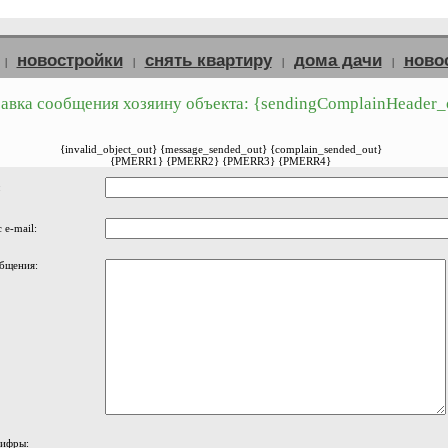
новостройки
снять квартиру
дома дачи
ново
|
|
|
|
авка сообщения хозяину объекта: {sendingComplainHeader_
{invalid_object_out} {message_sended_out} {complain_sended_out}
{PMERR1} {PMERR2} {PMERR3} {PMERR4}
:
 e-mail:
бщения:
цифры: