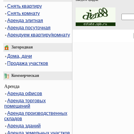
Снять квартиру
Снять комнату
Аренда элитная
Аренда посуточная
Арендуем квартиру/комнату
Загородная
Дома, дачи
Продажа участков
Коммерческая
Аренда
Аренда офисов
Аренда торговых
помещений
Аренда производственных
складов
Аренда зданий
Аренда земельных участков