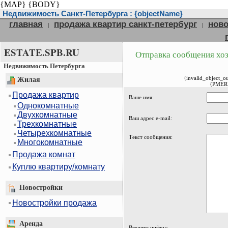
{MAP}
{BODY}
Недвижимость Санкт-Петербурга : {objectName}
главная
продажа квартир санкт-петербург
ново
|
|
ESTATE.SPB.RU
Отправка сообщения хоз
Недвижимость Петербурга
{invalid_object_o
Жилая
{PMER
Продажа квартир
Ваше имя:
Однокомнатные
Двухкомнатные
Ваш адрес e-mail:
Трехкомнатные
Четырехкомнатные
Текст сообщения:
Многокомнатные
Продажа комнат
Куплю квартиру/комнату
Новостройки
Новостройки продажа
Аренда
Введите цифры: