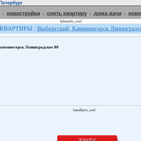
Петербург
новостройки
снять квартиру
дома дачи
нов
|
|
|
|
{phizinfo_out}
 КВАРТИРЫ :
Выборгский, Каменногорск Ленинградс
аменногорск Ленинградское 80
{smallpics_out}