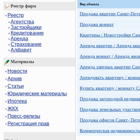
Вид объекта
Реестр фирм
Продажа квартир Санкт-Пет
Реестр
Агентства
Продажа комнат
Застройщики
Кредитование
Квартиры / Новостройки Сан
Аренда
Страхование
Аренда квартир / Аренда ква
Алфавит
Аренда комнат / Аренда жил
Материалы
Аренда элитных квартир Сан
Новости
Арендовать квартиру / комн
Архив
Статьи
Купить квартиру / комнату 
Юридические материалы
Продажа загородной недвижи
Ипотека
ЖКХ
Продажа земельных участко
Пресс-релизы
Продажа офисов Санкт- Пете
Регистрация прав
Коммерческая недвижимость