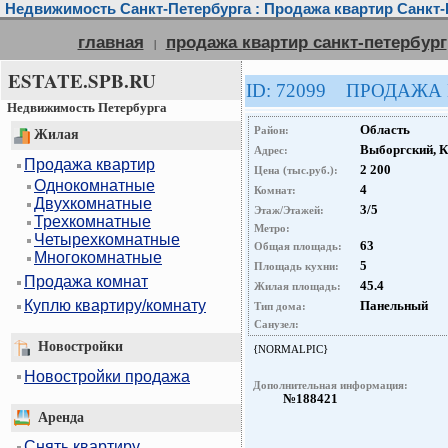
Недвижимость Санкт-Петербурга : Продажа квартир Санкт-
главная
продажа квартир санкт-петербург
|
ESTATE.SPB.RU
ID: 72099 ПРОДАЖА
Недвижимость Петербурга
Область
Район:
Жилая
Выборгский, К
Адрес:
Продажа квартир
2 200
Цена (тыс.руб.):
Однокомнатные
4
Комнат:
Двухкомнатные
3/5
Этаж/Этажей:
Трехкомнатные
Метро:
Четырехкомнатные
63
Общая площадь:
Многокомнатные
5
Площадь кухни:
Продажа комнат
45.4
Жилая площадь:
Куплю квартиру/комнату
Панельный
Тип дома:
Санузел:
Новостройки
{NORMALPIC}
Новостройки продажа
Дополнительная информация:
№188421
Аренда
Снять квартиру