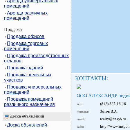
Аренда универсальных
помещений
Аренда различных
помещений
Продажа
Продажа офисов
Продажа торговых
помещений
Продажа производственных
складов
Продажа зданий
Продажа земельных
КОНТАКТЫ:
участков
Продажа универсальных
помещений
ООО АЛЕКСАНДР недви
Продажа помещений
(812) 327-16-16
различного назначения
тел:
Зотов В.А.
контакт:
Доска объявлений
realty@anspb.ru
email:
Доска объявлений
http://www.anspb.
сайт: