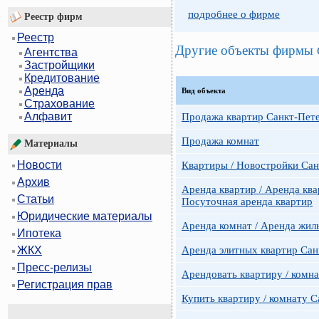
подробнее о фирме
Реестр фирм
Реестр
Другие объекты фирмы
Агентства
Застройщики
Кредитование
Аренда
Вид объекта
Страхование
Алфавит
Продажа квартир Санкт-Пет
Продажа комнат
Материалы
Новости
Квартиры / Новостройки Сан
Архив
Аренда квартир / Аренда ква
Статьи
Посуточная аренда квартир
Юридические материалы
Аренда комнат / Аренда жил
Ипотека
Аренда элитных квартир Сан
ЖКХ
Пресс-релизы
Арендовать квартиру / комн
Регистрация прав
Купить квартиру / комнату 