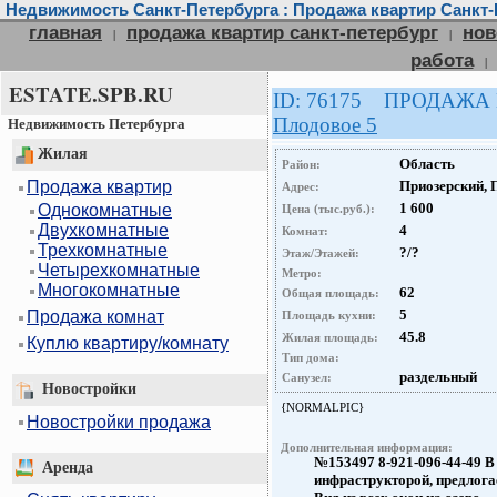
Недвижимость Санкт-Петербурга : Продажа квартир Санкт-
главная
продажа квартир санкт-петербург
нов
|
|
работа
|
ESTATE.SPB.RU
ID: 76175 ПРОДАЖА
Плодовое 5
Недвижимость Петербурга
Жилая
Область
Район:
Продажа квартир
Приозерский, 
Адрес:
1 600
Однокомнатные
Цена (тыс.руб.):
Двухкомнатные
4
Комнат:
Трехкомнатные
?/?
Этаж/Этажей:
Четырехкомнатные
Метро:
Многокомнатные
62
Общая площадь:
5
Продажа комнат
Площадь кухни:
45.8
Жилая площадь:
Куплю квартиру/комнату
Тип дома:
раздельный
Санузел:
Новостройки
{NORMALPIC}
Новостройки продажа
Дополнительная информация:
№153497 8-921-096-44-49 В
Аренда
инфраструкторой, предлогае