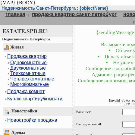
{MAP}
{BODY}
Недвижимость Санкт-Петербурга : {objectName}
главная
продажа квартир санкт-петербург
ново
|
|
ESTATE.SPB.RU
{sendingMessage
Недвижимость Петербурга
Вы можете пожа
Жилая
Объект у
Продажа квартир
Цена у объект
Не удаетс
Однокомнатные
Двухкомнатные
Сообщение с жалобой 
Трехкомнатные
Администрация рес
Четырехкомнатные
Сообщение анонимно, кон
Многокомнатные
Продажа комнат
Куплю квартиру/комнату
{invalid_object_o
{PMER
Новостройки
Ваше имя:
Новостройки продажа
Ваш адрес e-mail:
Аренда