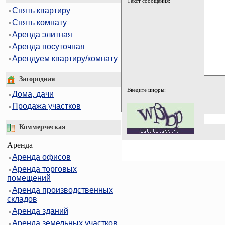
Текст сообщения:
Снять квартиру
Снять комнату
Аренда элитная
Аренда посуточная
Арендуем квартиру/комнату
Загородная
Введите цифры:
Дома, дачи
Продажа участков
Коммерческая
Аренда
Аренда офисов
Аренда торговых
помещений
Аренда производственных
складов
Аренда зданий
Аренда земельных участков