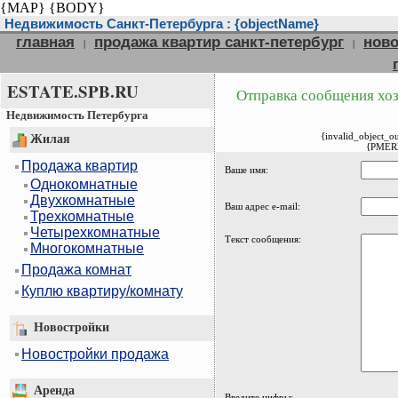
{MAP}
{BODY}
Недвижимость Санкт-Петербурга : {objectName}
главная
продажа квартир санкт-петербург
ново
|
|
ESTATE.SPB.RU
Отправка сообщения хоз
Недвижимость Петербурга
{invalid_object_o
Жилая
{PMER
Продажа квартир
Ваше имя:
Однокомнатные
Двухкомнатные
Ваш адрес e-mail:
Трехкомнатные
Четырехкомнатные
Текст сообщения:
Многокомнатные
Продажа комнат
Куплю квартиру/комнату
Новостройки
Новостройки продажа
Аренда
Введите цифры: