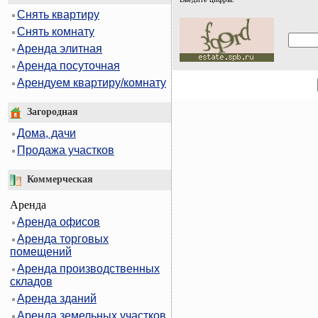
Снять квартиру
Снять комнату
Аренда элитная
Аренда посуточная
Арендуем квартиру/комнату
Загородная
Дома, дачи
Продажа участков
Коммерческая
Аренда
Аренда офисов
Аренда торговых
помещений
Аренда производственных
складов
Аренда зданий
Аренда земельных участков