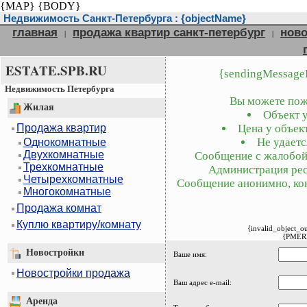
{MAP}
{BODY}
Недвижимость Санкт-Петербурга : {objectName}
главная
продажа квартир санкт-петербург
ново
|
|
ESTATE.SPB.RU
{sendingMessage
Недвижимость Петербурга
Вы можете пожа
Жилая
Объект у
Продажа квартир
Цена у объект
Не удаетс
Однокомнатные
Двухкомнатные
Сообщение с жалобой 
Трехкомнатные
Администрация рес
Четырехкомнатные
Сообщение анонимно, кон
Многокомнатные
Продажа комнат
Куплю квартиру/комнату
{invalid_object_o
{PMER
Новостройки
Ваше имя:
Новостройки продажа
Ваш адрес e-mail:
Аренда