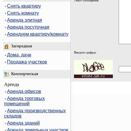
Текст сообщения:
Снять квартиру
Снять комнату
Аренда элитная
Аренда посуточная
Арендуем квартиру/комнату
Загородная
Введите цифры:
Дома, дачи
Продажа участков
Коммерческая
Аренда
Аренда офисов
Аренда торговых
помещений
Аренда производственных
складов
Аренда зданий
Аренда земельных участков