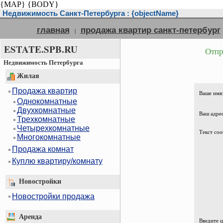
{MAP}
{BODY}
Недвижимость Санкт-Петербурга : {objectName}
главная
продажа квартир санкт-петербург
|
ESTATE.SPB.RU
Отпр
Недвижимость Петербурга
Жилая
Продажа квартир
Ваше имя
Однокомнатные
Двухкомнатные
Ваш адрес
Трехкомнатные
Четырехкомнатные
Текст соо
Многокомнатные
Продажа комнат
Куплю квартиру/комнату
Новостройки
Новостройки продажа
Аренда
Введите 