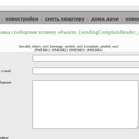
новостройки
снять квартиру
дома дачи
ново
|
|
|
|
авка сообщения хозяину объекта: {sendingComplainHeader_
{invalid_object_out} {message_sended_out} {complain_sended_out}
{PMERR1} {PMERR2} {PMERR3} {PMERR4}
:
 e-mail:
бщения:
цифры: