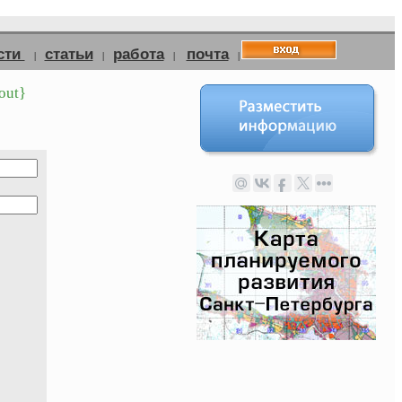
сти
статьи
работа
почта
|
|
|
|
out}