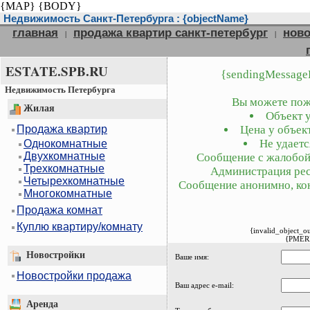
{MAP}
{BODY}
Недвижимость Санкт-Петербурга : {objectName}
главная
продажа квартир санкт-петербург
ново
|
|
ESTATE.SPB.RU
{sendingMessage
Недвижимость Петербурга
Вы можете пожа
Жилая
Объект у
Продажа квартир
Цена у объект
Не удаетс
Однокомнатные
Двухкомнатные
Сообщение с жалобой 
Трехкомнатные
Администрация рес
Четырехкомнатные
Сообщение анонимно, кон
Многокомнатные
Продажа комнат
Куплю квартиру/комнату
{invalid_object_o
{PMER
Новостройки
Ваше имя:
Новостройки продажа
Ваш адрес e-mail:
Аренда