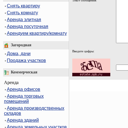
Текст сообщения:
Снять квартиру
Снять комнату
Аренда элитная
Аренда посуточная
Арендуем квартиру/комнату
Загородная
Введите цифры:
Дома, дачи
Продажа участков
Коммерческая
Аренда
Аренда офисов
Аренда торговых
помещений
Аренда производственных
складов
Аренда зданий
Аренда земельных участков