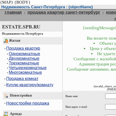
{MAP}
{BODY}
Недвижимость Санкт-Петербурга : {objectName}
главная
продажа квартир санкт-петербург
ново
|
|
ESTATE.SPB.RU
{sendingMessage
Недвижимость Петербурга
Вы можете пожа
Жилая
Объект у
Продажа квартир
Цена у объект
Не удаетс
Однокомнатные
Двухкомнатные
Сообщение с жалобой 
Трехкомнатные
Администрация рес
Четырехкомнатные
Сообщение анонимно, кон
Многокомнатные
Продажа комнат
Куплю квартиру/комнату
{invalid_object_o
{PMER
Новостройки
Ваше имя:
Новостройки продажа
Ваш адрес e-mail:
Аренда