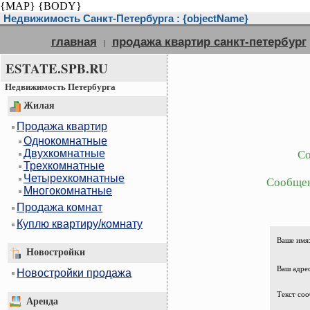
{MAP}
{BODY}
Недвижимость Санкт-Петербурга : {objectName}
главная
продажа квартир санкт-петербург
|
ESTATE.SPB.RU
Недвижимость Петербурга
Жилая
Продажа квартир
Однокомнатные
Двухкомнатные
Со
Трехкомнатные
Четырехкомнатные
Сообщен
Многокомнатные
Продажа комнат
Куплю квартиру/комнату
Ваше имя
Новостройки
Ваш адрес
Новостройки продажа
Текст соо
Аренда