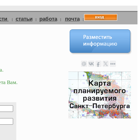
сти
статьи
работа
почта
|
|
|
|
а.
та Вам.