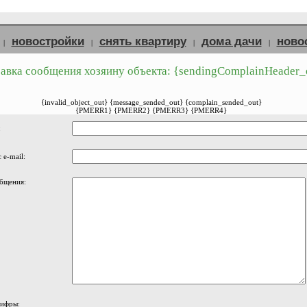
новостройки
снять квартиру
дома дачи
ново
|
|
|
|
авка сообщения хозяину объекта: {sendingComplainHeader_
{invalid_object_out} {message_sended_out} {complain_sended_out}
{PMERR1} {PMERR2} {PMERR3} {PMERR4}
:
 e-mail:
бщения:
цифры: