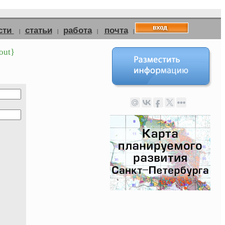
сти
статьи
работа
почта
|
|
|
|
out}