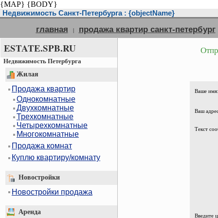
{MAP}
{BODY}
Недвижимость Санкт-Петербурга : {objectName}
главная
продажа квартир санкт-петербург
|
ESTATE.SPB.RU
Отпр
Недвижимость Петербурга
Жилая
Продажа квартир
Ваше имя
Однокомнатные
Двухкомнатные
Ваш адрес
Трехкомнатные
Четырехкомнатные
Текст соо
Многокомнатные
Продажа комнат
Куплю квартиру/комнату
Новостройки
Новостройки продажа
Аренда
Введите 