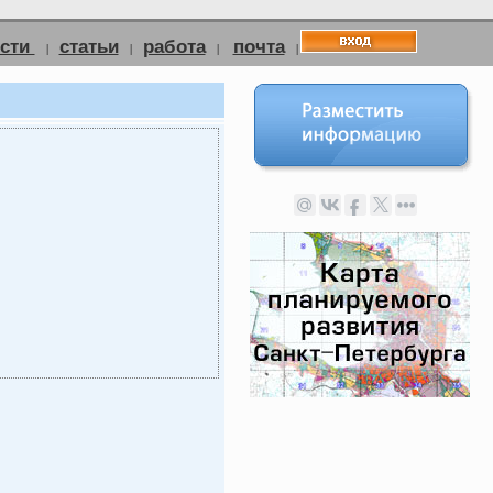
ости
статьи
работа
почта
|
|
|
|