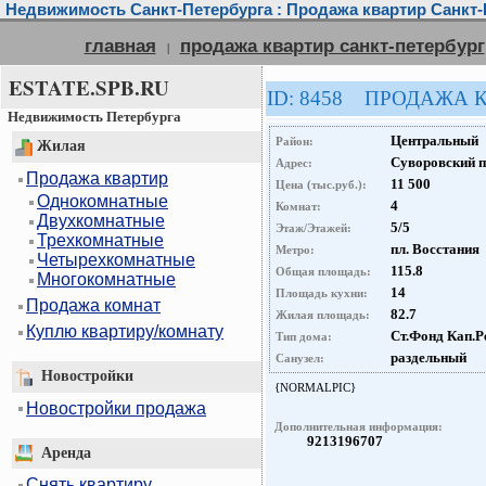
Недвижимость Санкт-Петербурга : Продажа квартир Санкт-
главная
продажа квартир санкт-петербург
|
ESTATE.SPB.RU
ID: 8458 ПРОДАЖА 
Недвижимость Петербурга
Центральный
Район:
Жилая
Суворовский п
Адрес:
Продажа квартир
11 500
Цена (тыс.руб.):
Однокомнатные
4
Комнат:
Двухкомнатные
5/5
Этаж/Этажей:
Трехкомнатные
пл. Восстания
Метро:
Четырехкомнатные
115.8
Общая площадь:
Многокомнатные
14
Площадь кухни:
Продажа комнат
82.7
Жилая площадь:
Куплю квартиру/комнату
Ст.Фонд Кап.Р
Тип дома:
раздельный
Санузел:
Новостройки
{NORMALPIC}
Новостройки продажа
Дополнительная информация:
9213196707
Аренда
Снять квартиру