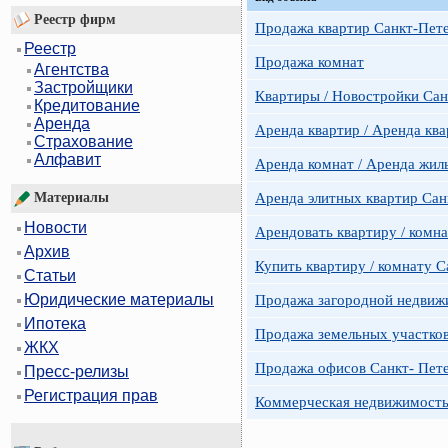
Реестр фирм
Продажа квартир Санкт-Пет
Реестр
Продажа комнат
Агентства
Застройщики
Квартиры / Новостройки Сан
Кредитование
Аренда
Аренда квартир / Аренда ква
Страхование
Алфавит
Аренда комнат / Аренда жил
Аренда элитных квартир Сан
Материалы
Новости
Арендовать квартиру / комн
Архив
Купить квартиру / комнату 
Статьи
Юридические материалы
Продажа загородной недвижи
Ипотека
Продажа земельных участко
ЖКХ
Продажа офисов Санкт- Пете
Пресс-релизы
Регистрация прав
Коммерческая недвижимость