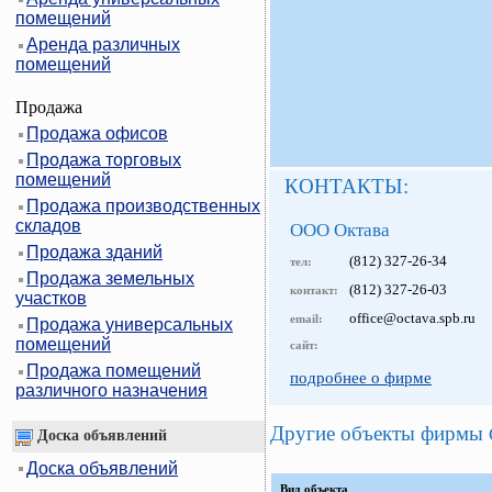
помещений
Аренда различных
помещений
Продажа
Продажа офисов
Продажа торговых
помещений
КОНТАКТЫ:
Продажа производственных
складов
ООО Октава
Продажа зданий
(812) 327-26-34
тел:
Продажа земельных
(812) 327-26-03
контакт:
участков
office@octava.spb.ru
email:
Продажа универсальных
помещений
сайт:
Продажа помещений
подробнее о фирме
различного назначения
Другие объекты фирмы
Доска объявлений
Доска объявлений
Вид объекта