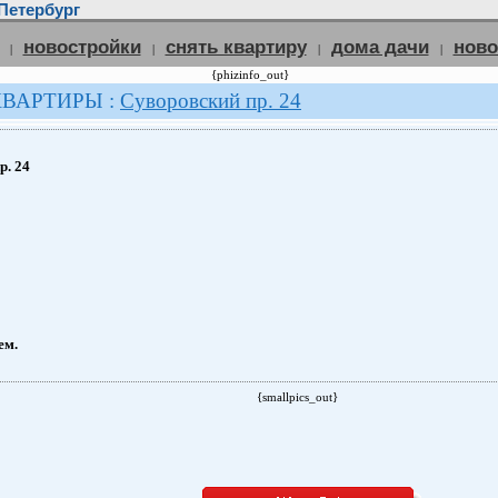
Петербург
новостройки
снять квартиру
дома дачи
нов
|
|
|
|
{phizinfo_out}
КВАРТИРЫ :
Суворовский пр. 24
р. 24
ем.
{smallpics_out}