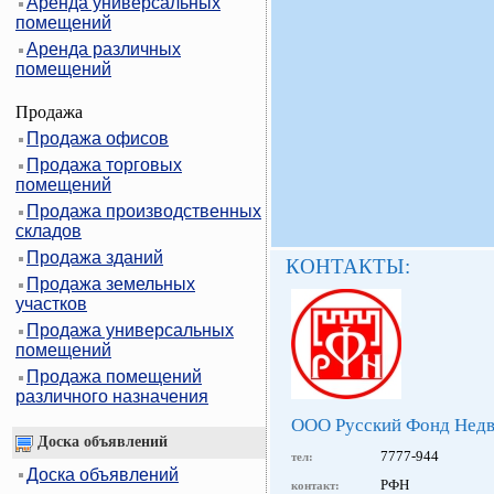
Аренда универсальных
помещений
Аренда различных
помещений
Продажа
Продажа офисов
Продажа торговых
помещений
Продажа производственных
складов
Продажа зданий
КОНТАКТЫ:
Продажа земельных
участков
Продажа универсальных
помещений
Продажа помещений
различного назначения
ООО Русский Фонд Нед
Доска объявлений
7777-944
тел:
Доска объявлений
РФН
контакт: