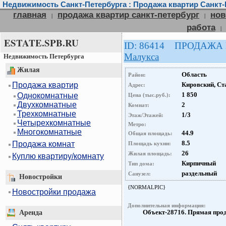
Недвижимость Санкт-Петербурга : Продажа квартир Санкт-
главная
продажа квартир санкт-петербург
нов
|
|
работа
|
ESTATE.SPB.RU
ID: 86414 ПРОДАЖА
Малукса
Недвижимость Петербурга
Жилая
Область
Район:
Продажа квартир
Кировский, Ст
Адрес:
1 850
Однокомнатные
Цена (тыс.руб.):
Двухкомнатные
2
Комнат:
Трехкомнатные
1/3
Этаж/Этажей:
Четырехкомнатные
Метро:
Многокомнатные
44.9
Общая площадь:
8.5
Продажа комнат
Площадь кухни:
26
Жилая площадь:
Куплю квартиру/комнату
Кирпичный
Тип дома:
раздельный
Санузел:
Новостройки
{NORMALPIC}
Новостройки продажа
Дополнительная информация:
Объект-28716. Прямая про
Аренда