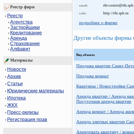
rfn-center@rfn.spb
email:
Реестр фирм
http://rfn.spb.ru
сайт:
Реестр
Агентства
подробнее о фирме
Застройщики
Кредитование
Другие объекты фирмы
Аренда
Страхование
Алфавит
Вид объекта
Материалы
Продажа квартир Санкт-Пет
Новости
Продажа комнат
Архив
Статьи
Квартиры / Новостройки Сан
Юридические материалы
Аренда квартир / Аренда ква
Ипотека
Посуточная аренда квартир
ЖКХ
Аренда комнат / Аренда жил
Пресс-релизы
Регистрация прав
Аренда элитных квартир Сан
Арендовать квартиру / комн