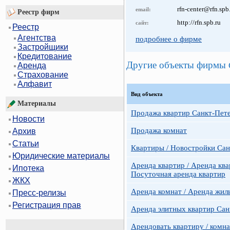
rfn-center@rfn.spb
email:
Реестр фирм
http://rfn.spb.ru
сайт:
Реестр
Агентства
подробнее о фирме
Застройщики
Кредитование
Другие объекты фирмы
Аренда
Страхование
Алфавит
Вид объекта
Материалы
Продажа квартир Санкт-Пет
Новости
Продажа комнат
Архив
Статьи
Квартиры / Новостройки Сан
Юридические материалы
Аренда квартир / Аренда ква
Ипотека
Посуточная аренда квартир
ЖКХ
Аренда комнат / Аренда жил
Пресс-релизы
Регистрация прав
Аренда элитных квартир Сан
Арендовать квартиру / комн