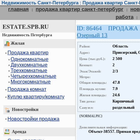
Недвижимость Санкт-Петербурга : Продажа квартир Санкт-
главная
продажа квартир санкт-петербург
нов
|
|
работа
|
ESTATE.SPB.RU
ID: 86464 ПРОДАЖА
Озерный 13
Недвижимость Петербурга
Жилая
Область
Район:
Продажа квартир
Приозерский, 
Адрес:
2 500
Однокомнатные
Цена (тыс.руб.):
Двухкомнатные
2
Комнат:
Трехкомнатные
2/3
Этаж/Этажей:
Четырехкомнатные
Метро:
Многокомнатные
47.8
Общая площадь:
7.9
Продажа комнат
Площадь кухни:
24.6
Жилая площадь:
Куплю квартиру/комнату
Кирпичный
Тип дома:
раздельный
Санузел:
Новостройки
{NORMALPIC}
Новостройки продажа
Дополнительная информация:
Объект-38557. Прямая про
Аренда