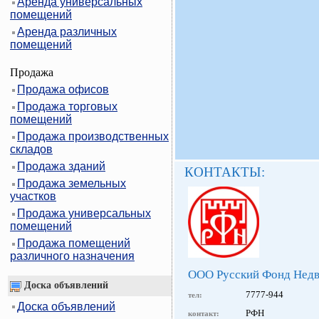
Аренда универсальных
помещений
Аренда различных
помещений
Продажа
Продажа офисов
Продажа торговых
помещений
Продажа производственных
складов
Продажа зданий
КОНТАКТЫ:
Продажа земельных
участков
Продажа универсальных
помещений
Продажа помещений
различного назначения
ООО Русский Фонд Нед
Доска объявлений
7777-944
тел:
Доска объявлений
РФН
контакт: