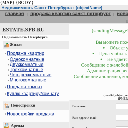
{MAP}
{BODY}
Недвижимость Санкт-Петербурга : {objectName}
главная
продажа квартир санкт-петербург
ново
|
|
ESTATE.SPB.RU
{sendingMessage
Недвижимость Петербурга
Вы можете пожа
Жилая
Объект у
Продажа квартир
Цена у объект
Не удаетс
Однокомнатные
Двухкомнатные
Сообщение с жалобой 
Трехкомнатные
Администрация рес
Четырехкомнатные
Сообщение анонимно, кон
Многокомнатные
Продажа комнат
Куплю квартиру/комнату
{invalid_object_o
{PMER
Новостройки
Ваше имя:
Новостройки продажа
Ваш адрес e-mail:
Аренда