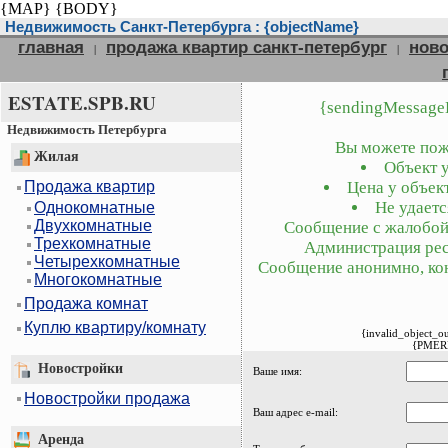
{MAP}
{BODY}
Недвижимость Санкт-Петербурга : {objectName}
главная
продажа квартир санкт-петербург
ново
|
|
ESTATE.SPB.RU
{sendingMessage
Недвижимость Петербурга
Вы можете пожа
Жилая
Объект у
Продажа квартир
Цена у объект
Не удаетс
Однокомнатные
Двухкомнатные
Сообщение с жалобой 
Трехкомнатные
Администрация рес
Четырехкомнатные
Сообщение анонимно, кон
Многокомнатные
Продажа комнат
Куплю квартиру/комнату
{invalid_object_o
{PMER
Новостройки
Ваше имя:
Новостройки продажа
Ваш адрес e-mail:
Аренда