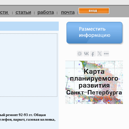
ости
статьи
работа
почта
|
|
|
|
ный ремонт 92-93 гг. Общая
лефон, паркет, газовая колонка,