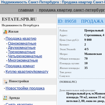
Недвижимость Санкт-Петербурга : Продажа квартир Санкт-
главная
продажа квартир санкт-петербург
|
ESTATE.SPB.RU
ID: 89058 ПРОДАЖА
Недвижимость Петербурга
Центральный
Район:
Жилая
Стремянная, 4
Адрес:
Продажа квартир
9 000
Цена (тыс.руб.):
Однокомнатные
2
Комнат:
Двухкомнатные
4/5
Этаж/Этажей:
Трехкомнатные
Маяковская
Метро:
Четырехкомнатные
70
Общая площадь:
Многокомнатные
10
Площадь кухни:
Продажа комнат
35
Жилая площадь:
Куплю квартиру/комнату
Тип дома:
Санузел:
Новостройки
{NORMALPIC}
Новостройки продажа
Дополнительная информация:
Центральный р-н, м.Маяковс
площадь 70 м2, жилая 35 м2
Аренда
потолки 2, 80, окна во двор,
Снять квартиру