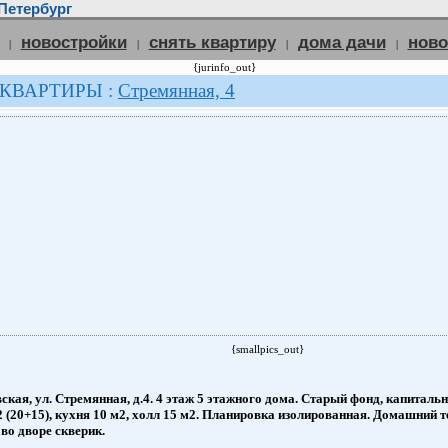
Петербург
новостройки
снять квартиру
дома дачи
нов
|
|
|
|
{jurinfo_out}
 КВАРТИРЫ :
Стремянная, 4
{smallpics_out}
кая, ул. Стремянная, д.4. 4 этаж 5 этажного дома. Старый фонд, капиталь
 (20+15), кухня 10 м2, холл 15 м2. Планировка изолированная. Домашний те
 во дворе скверик.