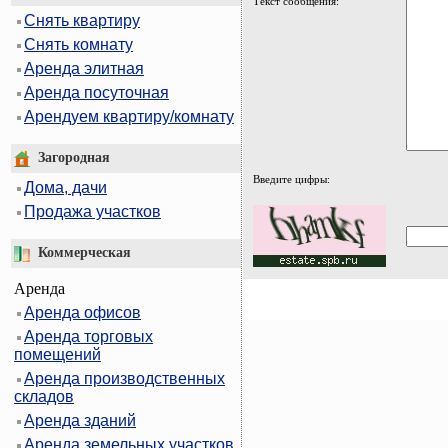
Текст сообщения:
Снять квартиру
Снять комнату
Аренда элитная
Аренда посуточная
Арендуем квартиру/комнату
Загородная
Введите цифры:
Дома, дачи
Продажа участков
Коммерческая
Аренда
Аренда офисов
Аренда торговых
помещений
Аренда производственных
складов
Аренда зданий
Аренда земельных участков