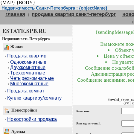
{MAP}
{BODY}
Недвижимость Санкт-Петербурга : {objectName}
главная
продажа квартир санкт-петербург
ново
|
|
ESTATE.SPB.RU
{sendingMessage
Недвижимость Петербурга
Вы можете пожа
Жилая
Объект у
Продажа квартир
Цена у объект
Не удаетс
Однокомнатные
Двухкомнатные
Сообщение с жалобой 
Трехкомнатные
Администрация рес
Четырехкомнатные
Сообщение анонимно, кон
Многокомнатные
Продажа комнат
Куплю квартиру/комнату
{invalid_object_o
{PMER
Новостройки
Ваше имя:
Новостройки продажа
Ваш адрес e-mail:
Аренда