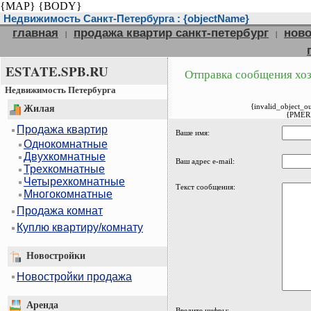
{MAP}
{BODY}
Недвижимость Санкт-Петербурга : {objectName}
главная
продажа квартир санкт-петербург
ново
|
|
ESTATE.SPB.RU
Отправка сообщения хоз
Недвижимость Петербурга
{invalid_object_o
Жилая
{PMER
Продажа квартир
Ваше имя:
Однокомнатные
Двухкомнатные
Ваш адрес e-mail:
Трехкомнатные
Четырехкомнатные
Текст сообщения:
Многокомнатные
Продажа комнат
Куплю квартиру/комнату
Новостройки
Новостройки продажа
Аренда
Введите цифры: