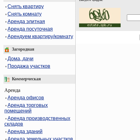
Снять квартиру
Снять комнату
Аренда элитная
Аренда посуточная
Арендуем квартиру/комнату
Загородная
Дома, дачи
Продажа участков
Коммерческая
Аренда
Аренда офисов
Аренда торговых
помещений
Аренда производственных
складов
Аренда зданий
Аренда земельных участков