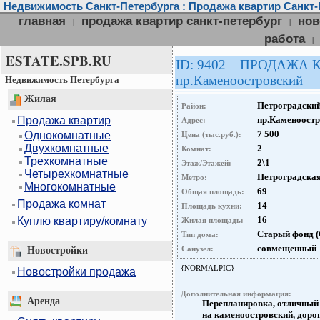
Недвижимость Санкт-Петербурга : Продажа квартир Санкт-
главная
продажа квартир санкт-петербург
нов
|
|
работа
|
ESTATE.SPB.RU
ID: 9402 ПРОДАЖА 
пр.Каменоостровский
Недвижимость Петербурга
Жилая
Петроградски
Район:
Продажа квартир
пр.Каменоост
Адрес:
7 500
Однокомнатные
Цена (тыс.руб.):
Двухкомнатные
2
Комнат:
Трехкомнатные
2\1
Этаж/Этажей:
Четырехкомнатные
Петроградска
Метро:
Многокомнатные
69
Общая площадь:
Продажа комнат
14
Площадь кухни:
16
Куплю квартиру/комнату
Жилая площадь:
Старый фонд 
Тип дома:
совмещенный
Санузел:
Новостройки
{NORMALPIC}
Новостройки продажа
Дополнительная информация:
Аренда
Перепланировка, отличный 
на каменоостровский, дорог