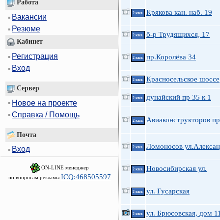
Работа
Крякова кан. наб. 19
2 ккв.
Вакансии
Резюме
б-р Трудящихся, 17
2 ккв.
Кабинет
Регистрация
пр.Королёва 34
2 ккв.
Вход
Красносельское шоссе
2 ккв.
Сервер
дунайский пр 35 к 1
2 ккв.
Новое на проекте
Справка / Помощь
Авиаконструкторов пр
2 ккв.
Почта
Ломоносов ул.Алексан
2 ккв.
Вход
ON-LINE менеджер
Новосибирская ул.
2 ккв.
ICQ:468505597
по вопросам рекламы
ул. Гусарская
2 ккв.
ул. Брюсовская, дом 1
2 ккв.