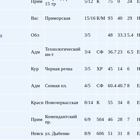
Прим
5/12
К
75
0
24
Е
15 тр
пр. Просвещения
Приморская
Вас
Приморская
15/16
К/М
93
40
29
Н
Пролетарская
Пушкинская
Рыбацкое
а
Обл
3/5
48
33.3
5.4
Н
Садовая
Сенная пл.
Технологический
Адм
3/4
СФ
36.7
23
6.5
Е
ин-т
Спортивная
Старая Деревня
Кур
Черная речка
3/5
ХР
45
14
6
Н
Технологический ин-
Удельная
ул. Дыбенко
Адм
Сенная пл.
4/5
СФ
60.4
40.7
8
Е
Фрунзенская
Черная речка
Красн
Новочеркасская
8/14
К
55
34
8
Е
Чернышевская
Чкаловская
Комендантский
Прим
6/9
504
46
28
7
Н
Электросила
пр.
Невск
ул. Дыбенко
8/9
606
51
31
8
Е