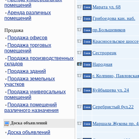
помещений
Марата ул. 68
2 ккв.
Аренда различных
помещений
Грибоедова кан. наб.
2 ккв.
пр.Большевиков
Продажа
2 ккв.
Продажа офисов
Красносельское шоссе
2 ккв.
Продажа торговых
помещений
Сестрорецк
2 ккв.
Продажа производственных
складов
Народная
2 ккв.
Продажа зданий
г. Колпино, Павловска
2 ккв.
Продажа земельных
участков
Куйбышева ул. 24
Продажа универсальных
2 ккв.
помещений
Продажа помещений
Серебристый бул.22
2 ккв.
различного назначения
Доска объявлений
Маршала Жукова пр. 4
2 ккв.
Доска объявлений