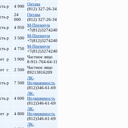
Октава
сть
р
4 990
(812) 327-26-34
24
Октава
сть
р
000
(812) 327-26-34
М-Премиум
сть
р
4 950
+7(812)3274240
М-Премиум
сть
р
3 500
+7(812)3274240
М-Премиум
сть
р
4 750
+7(812)3274240
Частное лицо
ет
р
3 900
8-911-764-64-11
Частное лицо
ет
с
2 500
89213816209
ЛК-
сть
р
7 500
Недвижимость
(812)346-61-69
ЛК-
сть
р
4 600
Недвижимость
(812)346-61-69
ЛК-
ет
р
4 800
Недвижимость
(812)346-61-69
ЛК-