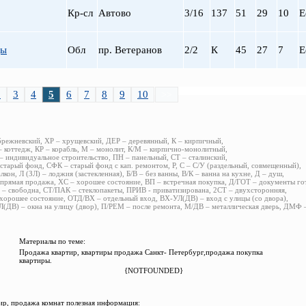
Кр-сл
Автово
3/16
137
51
29
10
Е
цы
Обл
пр. Ветеранов
2/2
К
45
27
7
Е
2
3
4
5
6
7
8
9
10
>>
брежневский, ХР – хрущевский, ДЕР – деревянный, К – кирпичный,
 коттедж, КР – корабль, М – монолит, К/М – кирпично-монолитный,
 индивидуальное строительство, ПН – панельный, СТ – сталинский,
старый фонд, СФК – старый фонд с кап. ремонтом, Р, С – С/У (раздельный, совмещенный),
алкон, Л (ЗЛ) – лоджия (застекленная), Б/В – без ванны, В/К – ванна на кухне, Д – душ,
прямая продажа, ХС – хорошее состояние, ВП – встречная покупка, Д/ГОТ – документы го
– свободна, СТ/ПАК – стеклопакеты, ПРИВ - приватизирована, 2СТ – двухсторонняя,
хорошее состояние, ОТД/ВХ – отдельный вход, ВХ-УЛ(ДВ) – вход с улицы (со двора),
(ДВ) – окна на улицу (двор), П/РЕМ – после ремонта, М/ДВ – металлическая дверь, ДМФ
Материалы по теме:
Продажа квартир, квартиры продажа Санкт- Петербург,продажа покупка
квартиры.
{NOTFOUNDED}
р, продажа комнат полезная информация: