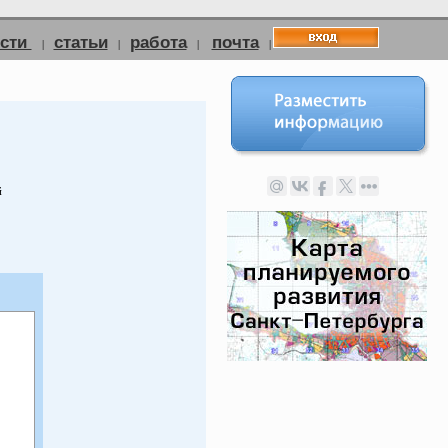
ости
статьи
работа
почта
|
|
|
|
й