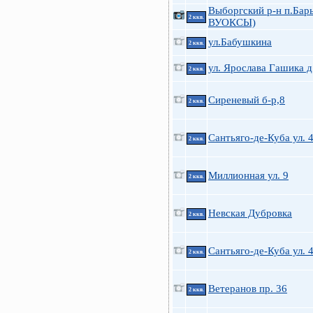
Выборгский р-н п.Бар
2 ккв.
ВУОКСЫ)
ул.Бабушкина
2 ккв.
ул. Ярослава Гашика д
2 ккв.
Сиреневый б-р,8
2 ккв.
Сантьяго-де-Куба ул. 
2 ккв.
Миллионная ул. 9
2 ккв.
Невская Дубровка
2 ккв.
Сантьяго-де-Куба ул. 
2 ккв.
Ветеранов пр. 36
2 ккв.