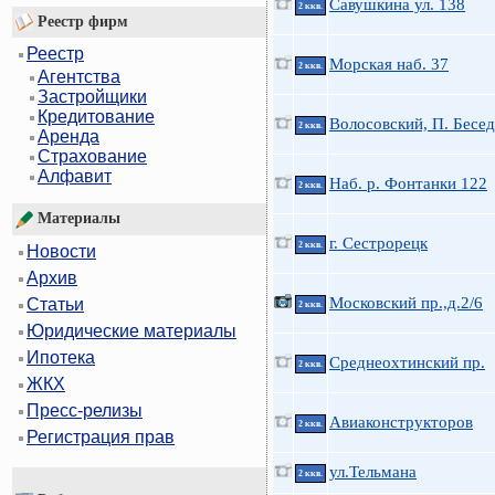
Савушкина ул. 138
2 ккв.
Реестр фирм
Реестр
Морская наб. 37
2 ккв.
Агентства
Застройщики
Кредитование
Волосовский, П. Бесед
2 ккв.
Аренда
Страхование
Алфавит
Наб. р. Фонтанки 122
2 ккв.
Материалы
г. Сестрорецк
2 ккв.
Новости
Архив
Московский пр.,д.2/6
Статьи
2 ккв.
Юридические материалы
Ипотека
Среднеохтинский пр.
2 ккв.
ЖКХ
Пресс-релизы
Авиаконструкторов
2 ккв.
Регистрация прав
ул.Тельмана
2 ккв.