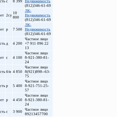
сть
с
8 399
Недвижимость
(812)346-61-69
ЛК-
10
ет
2су
Недвижимость
800
(812)346-61-69
ЛК-
ет
р
7 500
Недвижимость
(812)346-61-69
Частное лицо
сть
д
4 200
+7 911 096 22
13
Частное лицо
ет
с
4 100
8-921-380-81-
т
24
Частное лицо
сть
б/в
4 850
8(921)898--63-
75
Частное лицо
сть
р
5 400
8-921-751-25-
57
Частное лицо
ет
р
4 450
8-921-380-81-
24
Частное лицо
сть
с
3 900
89213457700