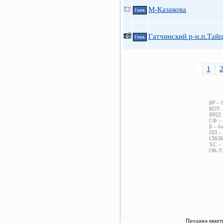
М-Казакова
2 ккв.
Гатчинский р-н.п.Тай
2 ккв.
1
БР – 
КОТ –
ИНД –
СФ – 
Б – б
ПП – 
СВОБ 
ХС – 
ОК-УЛ
Продажа кварти