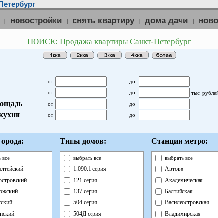
Петербург
новостройки
снять квартиру
дома дачи
нов
|
|
|
|
ПОИСК: Продажа квартиры Санкт-Петербург
от
до
от
до
тыс. рубле
ощадь
от
до
кухни
от
до
орода:
Типы домов:
Станции метро:
 все
выбрать все
выбрать все
лтейский
1.090.1 серия
Автово
островский
121 серия
Академическая
ожский
137 серия
Балтийская
ский
504 серия
Василеостровская
нский
504Д серия
Владимирская