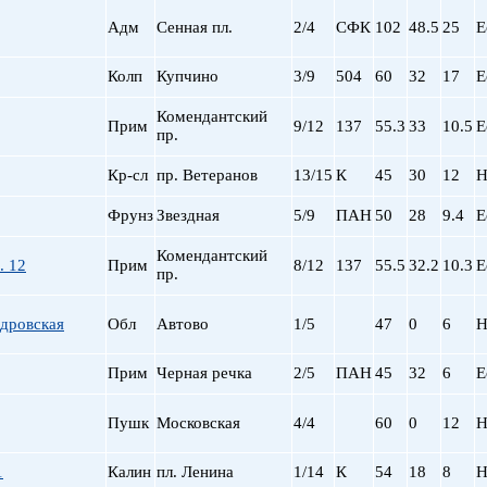
Адм
Сенная пл.
2/4
СФК
102
48.5
25
Е
Колп
Купчино
3/9
504
60
32
17
Е
Комендантский
Прим
9/12
137
55.3
33
10.5
Е
пр.
Кр-сл
пр. Ветеранов
13/15
К
45
30
12
Н
Фрунз
Звездная
5/9
ПАН
50
28
9.4
Е
Комендантский
. 12
Прим
8/12
137
55.5
32.2
10.3
Е
пр.
дровская
Обл
Автово
1/5
47
0
6
Н
Прим
Черная речка
2/5
ПАН
45
32
6
Е
Пушк
Московская
4/4
60
0
12
Н
1
Калин
пл. Ленина
1/14
К
54
18
8
Н