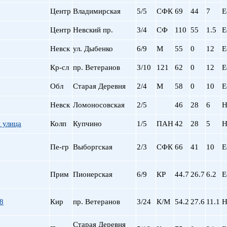
Сталинский
Маяковская
Центр
Владимирская
5/5
СФК
69
44
7
Е
Старый фонд (СФ)
Московская
Хрущевка
Московские ворота
Центр
Невский пр.
3/4
СФ
110
55
1.5
Е
Нарвская
Невск
ул. Дыбенко
6/9
М
Невский пр.
55
0
12
Е
Новочеркасская
Кр-сл
пр. Ветеранов
3/10
121
62
0
12
Е
Обводный Канал
Обухово
Обл
Старая Деревня
2/4
М
58
0
10
Е
Озерки
Невск
Ломоносовская
2/5
46
28
6
Н
Парк Победы
Парнас
я улица
Колп
Купчино
1/5
ПАН
42
28
5
Н
Петроградская
Пионерская
Пе-гр
Выборгская
2/3
СФК
66
41
10
Е
пл. Ал. Невского
пл. Восстания
Прим
Пионерская
6/9
КР
44.7
26.7
6.2
Е
пл. Ленина
пл. Мужества
Политехническая
8
Кир
пр. Ветеранов
3/24
К/М
54.2
27.6
11.1
Н
пр. Большевиков
пр. Ветеранов
Старая Деревня