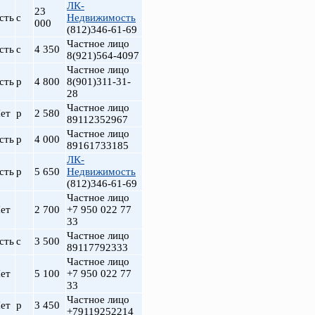
ЛК-
23
сть
с
Недвижимость
000
(812)346-61-69
Частное лицо
сть
с
4 350
8(921)564-4097
Частное лицо
сть
р
4 800
8(901)311-31-
28
Частное лицо
ет
р
2 580
89112352967
Частное лицо
сть
р
4 000
89161733185
ЛК-
сть
р
5 650
Недвижимость
(812)346-61-69
Частное лицо
ет
2 700
+7 950 022 77
33
Частное лицо
сть
с
3 500
89117792333
Частное лицо
ет
5 100
+7 950 022 77
33
Частное лицо
ет
р
3 450
+79119252214