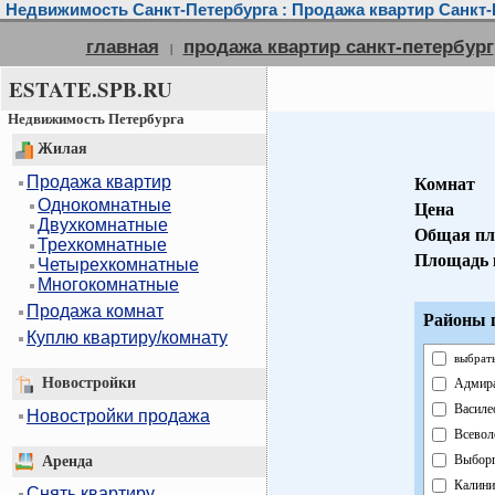
Недвижимость Санкт-Петербурга : Продажа квартир Санкт-
главная
продажа квартир санкт-петербург
|
ESTATE.SPB.RU
Недвижимость Петербурга
Жилая
Продажа квартир
Комнат
Однокомнатные
Цена
Двухкомнатные
Общая пл
Трехкомнатные
Площадь 
Четырехкомнатные
Многокомнатные
Продажа комнат
Районы г
Куплю квартиру/комнату
выбрать
Новостройки
Адмира
Василе
Новостройки продажа
Всевол
Выборг
Аренда
Калини
Снять квартиру