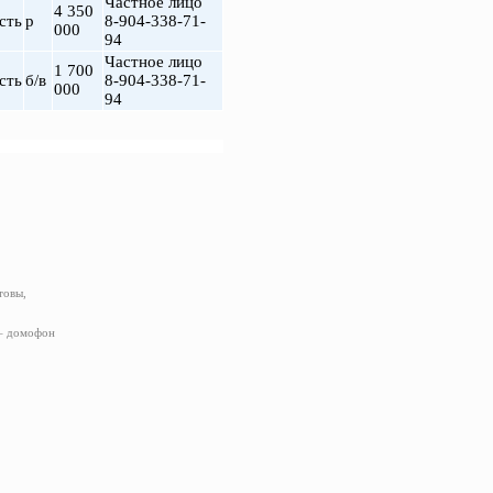
Частное лицо
4 350
сть
р
8-904-338-71-
000
94
Частное лицо
1 700
сть
б/в
8-904-338-71-
000
94
товы,
 – домофон