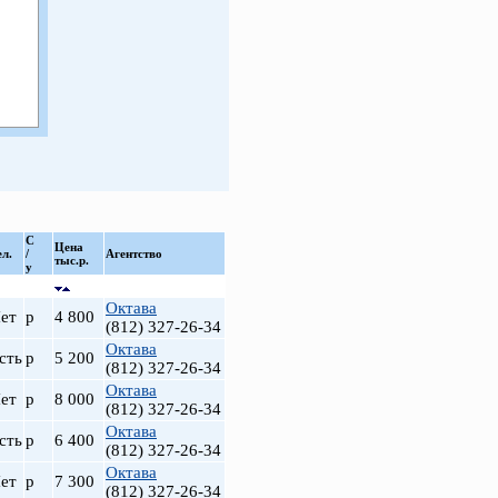
С
Цена
ел.
/
Агентство
тыс.р.
у
Октава
ет
р
4 800
(812) 327-26-34
Октава
сть
р
5 200
(812) 327-26-34
Октава
ет
р
8 000
(812) 327-26-34
Октава
сть
р
6 400
(812) 327-26-34
Октава
ет
р
7 300
(812) 327-26-34