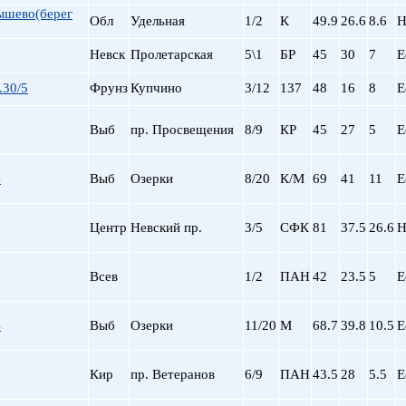
ышево(берег
Обл
Удельная
1/2
К
49.9
26.6
8.6
Н
Невск
Пролетарская
5\1
БР
45
30
7
Е
.30/5
Фрунз
Купчино
3/12
137
48
16
8
Е
Выб
пр. Просвещения
8/9
КР
45
27
5
Е
4
Выб
Озерки
8/20
К/М
69
41
11
Е
Центр
Невский пр.
3/5
СФК
81
37.5
26.6
Н
Всев
1/2
ПАН
42
23.5
5
Е
4
Выб
Озерки
11/20
М
68.7
39.8
10.5
Е
Кир
пр. Ветеранов
6/9
ПАН
43.5
28
5.5
Е