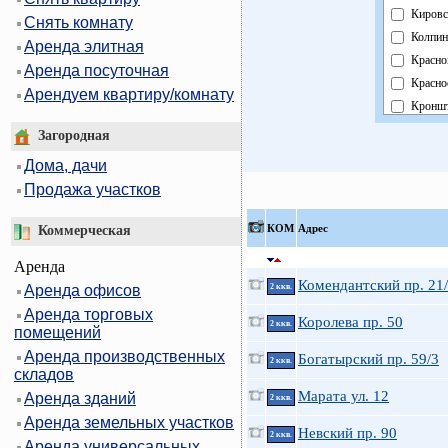
Кировс
Снять комнату
Колпин
Аренда элитная
Красно
Аренда посуточная
Красно
Арендуем квартиру/комнату
Кроншт
Курорт
Загородная
Москов
Дома, дачи
Невски
Продажа участков
Област
Павлов
КOМ
Адрес
Коммерческая
Петрог
Аренда
Петрод
Комендантский пр. 21
Аренда офисов
2 ккв.
Примо
Аренда торговых
Пушки
Королева пр. 50
2 ккв.
помещений
Фрунзе
Аренда производственных
Богатырский пр. 59/3
Центра
2 ккв.
складов
Марата ул. 12
Аренда зданий
2 ккв.
Аренда земельных участков
Невский пр. 90
2 ккв.
Аренда универсальных