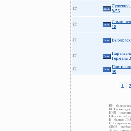
Лужский, 
2 ккв.
8/56
Ломоносо
2 ккв.
18
Выборгск
2 ккв.
Партизан
2 ккв.
Германа 
Парголов
2 ккв.
99
1
БР – брежневск
КОТ – коттедж,
ИНД – индивиду
СФ – старый фо
Б – балкон, Л (
ПП – прямая пр
СВОБ – свободн
ХС – хорошее с