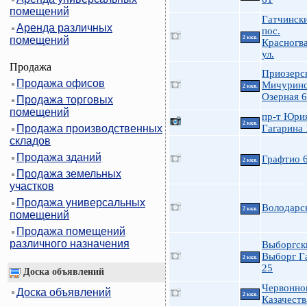
помещений
Гатчинск
Аренда различных
пос.
помещений
2 ккв.
Красногв
ул.
Продажа
Приозерс
Продажа офисов
Мичуринс
2 ккв.
Озерная 6
Продажа торговых
помещений
пр-т Юри
2 ккв.
Продажа производственных
Гагарина 
складов
Продажа зданий
Графтио 
2 ккв.
Продажа земельных
участков
Продажа универсальных
Володарс
2 ккв.
помещений
Продажа помещений
различного назначения
Выборгск
Выборг Г
2 ккв.
25
Доска объявлений
Червонно
Доска объявлений
2 ккв.
Казачеств