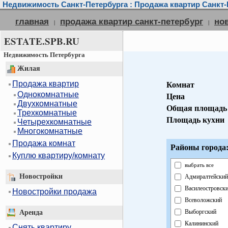
Недвижимость Санкт-Петербурга : Продажа квартир Санкт-
главная
продажа квартир санкт-петербург
но
|
|
ESTATE.SPB.RU
Недвижимость Петербурга
Жилая
Продажа квартир
Комнат
Однокомнатные
Цена
Двухкомнатные
Общая площадь
Трехкомнатные
Площадь кухни
Четырехкомнатные
Многокомнатные
Продажа комнат
Районы города
Куплю квартиру/комнату
выбрать все
Новостройки
Адмиралтейский
Василеостровск
Новостройки продажа
Всеволожский
Выборгский
Аренда
Калининский
Снять квартиру