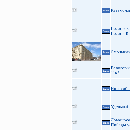
Кузьмоло
2 ккв.
Волховск
2 ккв.
Волхов К
Смольный 
2 ккв.
Вавиловых
2 ккв.
11к3
Новосиби
2 ккв.
Удельный 
2 ккв.
Ломоносов
2 ккв.
Победы ул