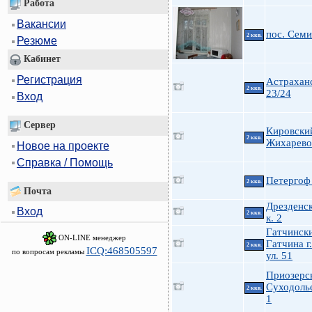
Работа
Вакансии
пос. Семи
2 ккв.
Резюме
Кабинет
Регистрация
Астрахан
2 ккв.
23/24
Вход
Сервер
Кировски
2 ккв.
Жихарево
Новое на проекте
Справка / Помощь
Петергоф 
2 ккв.
Почта
Дрезденск
Вход
2 ккв.
к. 2
Гатчинск
ON-LINE менеджер
Гатчина г
2 ккв.
ICQ:468505597
по вопросам рекламы
ул. 51
Приозерс
Суходоль
2 ккв.
1