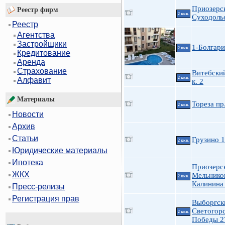
Приозерс
Реестр фирм
2 ккв.
Суходолье
Реестр
Агентства
Застройщики
1-Болгари
2 ккв.
Кредитование
Аренда
Страхование
Витебский
2 ккв.
Алфавит
к. 2
Материалы
Тореза пр
2 ккв.
Новости
Архив
Статьи
Грузино 1
2 ккв.
Юридические материалы
Ипотека
Приозерс
ЖКХ
Мельнико
2 ккв.
Калинина
Пресс-релизы
Регистрация прав
Выборгск
Светогор
2 ккв.
Победы 2