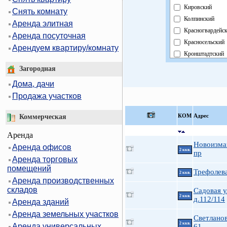
Кировский
Снять комнату
Колпинский
Аренда элитная
Красногвардейс
Аренда посуточная
Красносельский
Арендуем квартиру/комнату
Кронштадтский
Курортный
Загородная
Московский
Дома, дачи
Невский
Продажа участков
Область
Павловский
КOМ
Адрес
Коммерческая
Петроградский
Аренда
Петродворцовы
Новоизма
Аренда офисов
Приморский
2 ккв.
пр
Аренда торговых
Пушкинский
помещений
Фрунзенский
Трефолева
2 ккв.
Аренда производственных
Центральный
складов
Садовая у
2 ккв.
д.112/114
Аренда зданий
Аренда земельных участков
Светланов
2 ккв.
Аренда универсальных
61