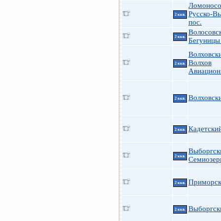
Ломоносо
Русско-В
2 ккв.
пос.
Волосовс
2 ккв.
Бегуницы 
Волховск
Волхов
2 ккв.
Авиацион
Волховск
2 ккв.
Кадетски
2 ккв.
Выборгск
2 ккв.
Семиозер
Приморск
2 ккв.
Выборгск
2 ккв.