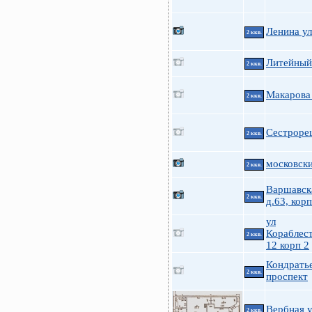
Ленина ул
2 ккв.
Литейный 
2 ккв.
Макарова 
2 ккв.
Сестрорец
2 ккв.
московски
2 ккв.
Варшавска
2 ккв.
д.63, корп
ул
Кораблес
2 ккв.
12 корп 2
Кондрать
2 ккв.
проспект
Вербная у
2 ккв.