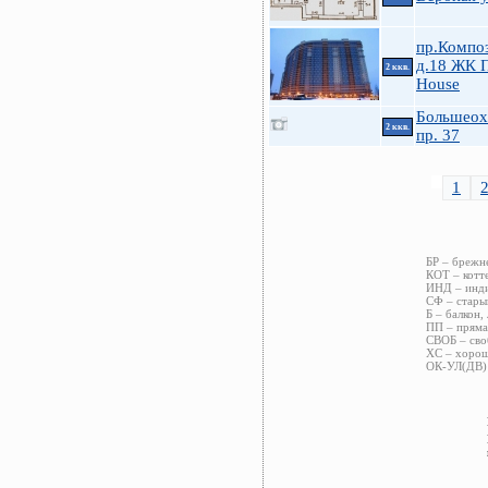
пр.Компо
д.18 ЖК 
2 ккв.
House
Большеох
2 ккв.
пр. 37
1
БР – брежн
КОТ – котт
ИНД – инди
СФ – стары
Б – балкон,
ПП – пряма
СВОБ – сво
ХС – хорош
ОК-УЛ(ДВ) 