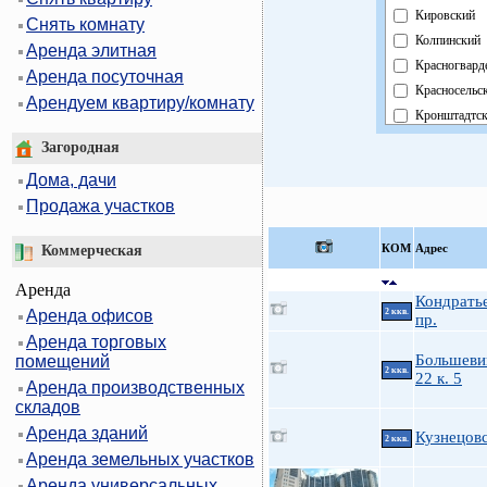
Кировский
Снять комнату
Колпинский
Аренда элитная
Красногвард
Аренда посуточная
Красносельс
Арендуем квартиру/комнату
Кронштадтс
Курортный
Загородная
Московский
Дома, дачи
Невский
Продажа участков
Область
Павловский
КOМ
Адрес
Коммерческая
Петроградск
Аренда
Петродворц
Кондрать
Аренда офисов
2 ккв.
Приморский
пр.
Аренда торговых
Пушкинский
Большевик
помещений
Фрунзенский
2 ккв.
22 к. 5
Аренда производственных
Центральны
складов
Аренда зданий
Кузнецовс
2 ккв.
Аренда земельных участков
Аренда универсальных