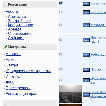
8-я линия
2 ккв.
Реестр фирм
Реестр
пр.Энгель
2 ккв.
Агентства
Застройщики
Моховая 
Кредитование
2 ккв.
Аренда
Страхование
Новоколо
Алфавит
2 ккв.
пр. 11
Материалы
Новости
Робеспьер
2 ккв.
Архив
Статьи
Перекупн
2 ккв.
Юридические материалы
Ипотека
Пулковска
2 ккв.
к.4
ЖКХ
Пресс-релизы
Санкт-Пет
Регистрация прав
2 ккв.
Искровски