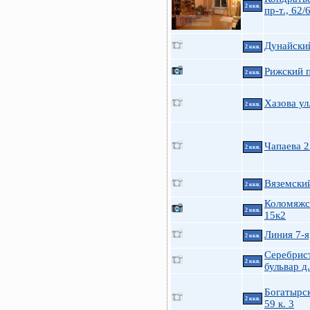
2 ккв.
пр-т., 62/
Дунайски
2 ккв.
Рижский п
2 ккв.
Хазова ул
2 ккв.
Чапаева 2
2 ккв.
Вяземский
2 ккв.
Коломяжс
2 ккв.
15к2
Линия 7-я
2 ккв.
Серебрис
2 ккв.
бульвар д.
Богатырск
2 ккв.
59 к. 3