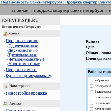
Недвижимость Санкт-Петербурга : Продажа квартир Санкт-
главная
продажа квартир санкт-петербург
|
|
ESTATE.SPB.RU
Недвижимость Петербурга
Жилая
Продажа квартир
Комнат
Однокомнатные
Цена
Двухкомнатные
Общая площа
Трехкомнатные
Площадь кух
Четырехкомнатные
Многокомнатные
Продажа комнат
Районы горо
Куплю квартиру/комнату
выбрать все
Новостройки
Адмиралтей
Василеостро
Новостройки продажа
Всеволожск
Выборгский
Аренда
Калининский
Снять квартиру