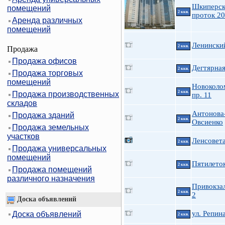
Шкиперс
помещений
2 ккв.
проток 20
Аренда различных
помещений
Ленинский
2 ккв.
Продажа
Продажа офисов
Дегтярная
2 ккв.
Продажа торговых
помещений
Новоколо
2 ккв.
Продажа производственных
пр. 11
складов
Антонова
Продажа зданий
2 ккв.
Овсиенко
Продажа земельных
участков
Ленсовета
2 ккв.
Продажа универсальных
помещений
Пятилеток
2 ккв.
Продажа помещений
различного назначения
Привокзал
2 ккв.
2
Доска объявлений
ул. Репин
Доска объявлений
2 ккв.