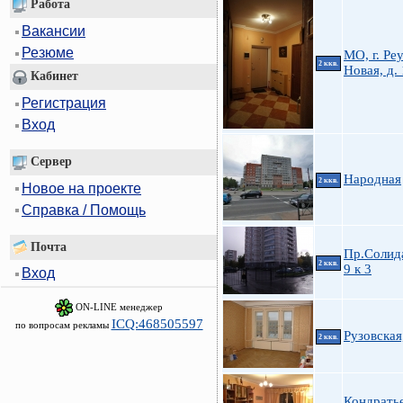
Работа
Вакансии
Резюме
МО, г. Реу
2 ккв.
Новая, д.
Кабинет
Регистрация
Вход
Сервер
Народная
2 ккв.
Новое на проекте
Справка / Помощь
Почта
Пр.Солид
2 ккв.
9 к 3
Вход
ON-LINE менеджер
ICQ:468505597
по вопросам рекламы
Рузовская
2 ккв.
Кондрать